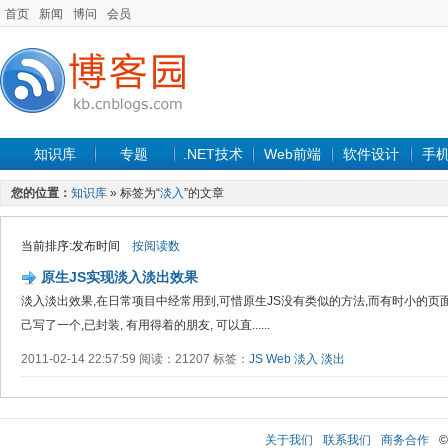
首页
新闻
博问
会员
知识库
专题
.NET技术
Web前端
软件设计
手
您的位置：
知识库
» 标签为“
淡入
”的文章
当前排序:发布时间
按阅读数
原生JS实现淡入淡出效果
淡入淡出效果,在日常项目中经常用到,可惜原生JS没有类似的方法,而有时小的页面并
己写了一个,已封装, 有用得着的朋友, 可以直......
2011-02-14 22:57:59 阅读：21207 标签：
JS
Web
淡入
淡出
关于我们
联系我们
商务合作
©