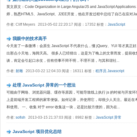
英文原文：Code Organization in Large AngularJS and JavaScript Applic
师，熟悉HTML5、JavaScript、J2EE开发，他在开发过程中总结了自己在应对JavaSc
作者: Cliff Meyers 2013-05-02 22:20:17 阅读：17352 标签：
JavaScript
我眼中的技术高手
今天发了一条微博：会原生 JavaScript 不代表什么，懂 jQuery、YUI 等
出那点小天地，海阔天高。 很多人已经猜出，这是为了晚上的文章而发，提前收
谈，肯定会引起口水仗，但有些事不辩不明，不理不清，与其和谐社...
作者:
射雕
2013-03-22 12:04:33 阅读：16311 标签：
程序员
Javascript
处理 JavaScript 异常的一个想法
可能由于网络、浏览器问题、缓存等原因，可能导致线上执行 js 的时候与开发环
上是前端开发工程师的家常便饭。如何记录，并使用它，却很少人关注。最近在
和使用。 一、收集 对于 error 收集这一块，还是比较方便的，因为在...
作者:
sofish
2013-03-15 21:37:03 阅读：8982 标签：
JavaScript
异常
JavaScript 项目优化总结