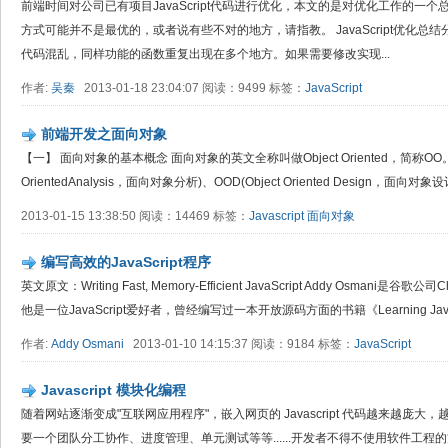
前端时间对公司已有项目JavaScript代码进行优化，本文的是对优化工作的一
方式可能并不是最优的，或者说有些不对的地方，请指教。 JavaScript优化
代码混乱，同样功能的函数重复出现在多个地方。如果需要修改实现...
作者:
吴秦
2013-01-18 23:04:07 阅读：9499 标签：
JavaScript
前端开发之面向对象
【一】 面向对象的基本概念 面向对象的英文全称叫做Object Oriented，简称OO。
OrientedAnalysis，面向对象分析)、OOD(Object Oriented Design，面向对象设计)和O
2013-01-15 13:38:50 阅读：14469 标签：
Javascript
面向对象
编写高效的JavaScript程序
英文原文：Writing Fast, Memory-Efficient JavaScript Addy Osma
他是一位JavaScript爱好者，曾经编写过一本开放源码方面的书籍《Learning JavaScrip
作者:
Addy Osmani
2013-01-10 14:15:37 阅读：9184 标签：
JavaScript
Javascript 模块化编程
随着网站逐渐变成"互联网应用程序"，嵌入网页的 Javascript 代码越来越庞
要一个团队分工协作、进度管理、单元测试等等......开发者不得不使用软件工