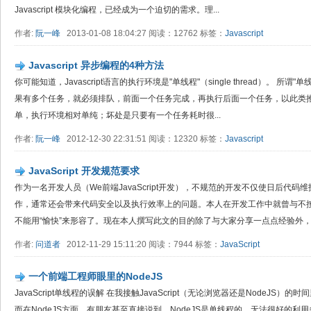
Javascript 模块化编程，已经成为一个迫切的需求。理...
作者:
阮一峰
2013-01-08 18:04:27 阅读：12762 标签：
Javascript
Javascript 异步编程的4种方法
你可能知道，Javascript语言的执行环境是"单线程"（single thread）。 
果有多个任务，就必须排队，前面一个任务完成，再执行后面一个任务，以此类推
单，执行环境相对单纯；坏处是只要有一个任务耗时很...
作者:
阮一峰
2012-12-30 22:31:51 阅读：12320 标签：
Javascript
JavaScript 开发规范要求
作为一名开发人员（We前端JavaScript开发），不规范的开发不仅使日后代
作，通常还会带来代码安全以及执行效率上的问题。本人在开发工作中就曾与不
不能用“愉快”来形容了。现在本人撰写此文的目的除了与大家分享一点点经验外，更
作者:
问道者
2012-11-29 15:11:20 阅读：7944 标签：
JavaScript
一个前端工程师眼里的NodeJS
JavaScript单线程的误解 在我接触JavaScript（无论浏览器还是NodeJ
而在NodeJS方面，有朋友甚至直接说到，NodeJS是单线程的，无法很好的利