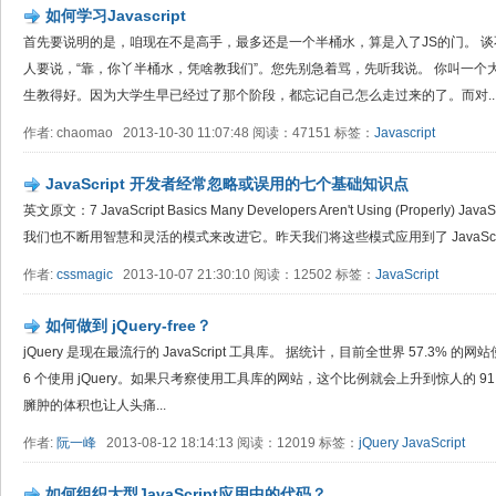
如何学习Javascript
首先要说明的是，咱现在不是高手，最多还是一个半桶水，算是入了JS的门。 谈
人要说，“靠，你丫半桶水，凭啥教我们”。您先别急着骂，先听我说。 你叫一
生教得好。因为大学生早已经过了那个阶段，都忘记自己怎么走过来的了。而对..
作者: chaomao 2013-10-30 11:07:48 阅读：47151 标签：
Javascript
JavaScript 开发者经常忽略或误用的七个基础知识点
英文原文：7 JavaScript Basics Many Developers Aren't Using (Proper
我们也不断用智慧和灵活的模式来改进它。昨天我们将这些模式应用到了 JavaScri
作者:
cssmagic
2013-10-07 21:30:10 阅读：12502 标签：
JavaScript
如何做到 jQuery-free？
jQuery 是现在最流行的 JavaScript 工具库。 据统计，目前全世界 57.3%
6 个使用 jQuery。如果只考察使用工具库的网站，这个比例就会上升到惊人的 91.7
臃肿的体积也让人头痛...
作者:
阮一峰
2013-08-12 18:14:13 阅读：12019 标签：
jQuery
JavaScript
如何组织大型JavaScript应用中的代码？