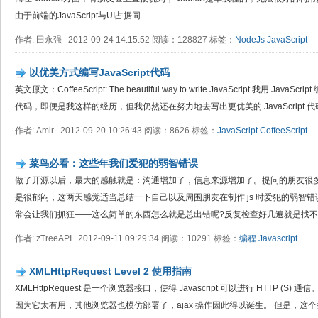
由于前端的JavaScript与UI占据同...
作者: 田永强 2012-09-24 14:15:52 阅读：128827 标签：
NodeJs
JavaScript
以优美方式编写JavaScript代码
英文原文：CoffeeScript: The beautiful way to write JavaScript 我用 Java
代码，即便是我这样的经历，但我仍然还在努力地去写出更优美的 JavaScript 代
作者: Amir 2012-09-20 10:26:43 阅读：8626 标签：
JavaScript
CoffeeScript
菜鸟必看：这些年我们爱犯的弱智错误
做了开源以后，最大的感触就是：沟通增加了，信息来源增加了。提问的朋友很
是很郁闷，这两天感觉适当总结一下自己以及周围朋友在制作 js 时爱犯的弱智
常会让我们抓狂——这么简单的东西怎么就是总出错呢?反复检查好几遍就是找不到
作者: zTreeAPI 2012-09-11 09:29:34 阅读：10291 标签：
编程
Javascript
XMLHttpRequest Level 2 使用指南
XMLHttpRequest 是一个浏览器接口，使得 Javascript 可以进行 HTTP (S)
因为它太有用，其他浏览器也模仿部署了，ajax 操作因此得以诞生。 但是，这