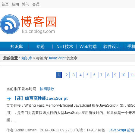
首页
新闻
博问
会员
知识库
专题
.NET技术
Web前端
软件设计
手
您的位置：
知识库
» 标签为“
JavaScript
”的文章
1
2
3
4
5
6
7
8
9
10
11
当前排序:发布时间
按阅读数
【译】编写高性能JavaScript
英文链接：Writing Fast, Memory-Efficient JavaScript 很多JavaScript引
用），是专门为需要快速执行的大型JavaScript应用所设计的。如果你是一个
能，...
作者: Addy Osmani 2014-08-12 09:22:30 阅读：14917 标签：
JavaScript
前端