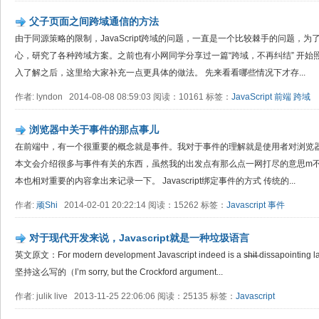
父子页面之间跨域通信的方法
由于同源策略的限制，JavaScript跨域的问题，一直是一个比较棘手的问题，
心，研究了各种跨域方案。之前也有小网同学分享过一篇“跨域，不再纠结” 开
入了解之后，这里给大家补充一点更具体的做法。 先来看看哪些情况下才存...
作者: lyndon 2014-08-08 08:59:03 阅读：10161 标签：
JavaScript
前端
跨域
浏览器中关于事件的那点事儿
在前端中，有一个很重要的概念就是事件。我对于事件的理解就是使用者对浏览
本文会介绍很多与事件有关的东西，虽然我的出发点有那么点一网打尽的意思m
本也相对重要的内容拿出来记录一下。 Javascript绑定事件的方式 传统的...
作者:
顽Shi
2014-02-01 20:22:14 阅读：15262 标签：
Javascript
事件
对于现代开发来说，Javascript就是一种垃圾语言
英文原文：For modern development Javascript indeed is a s̶h̶i̶t̶ dissapoin
坚持这么写的（I’m sorry, but the Crockford argument...
作者: julik live 2013-11-25 22:06:06 阅读：25135 标签：
Javascript