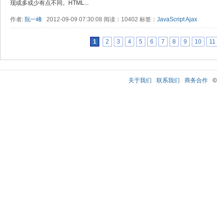
现或多或少有点不同。HTML...
作者:
阮一峰
2012-09-09 07:30:08 阅读：10402 标签：
JavaScript
Ajax
1
2
3
4
5
6
7
8
9
10
11
关于我们
联系我们
商务合作
©