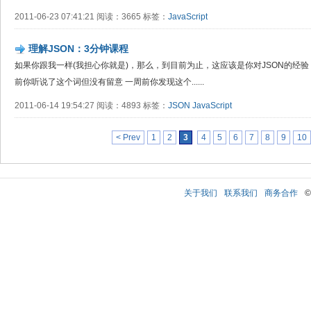
2011-06-23 07:41:21 阅读：3665 标签：
JavaScript
理解JSON：3分钟课程
如果你跟我一样(我担心你就是)，那么，到目前为止，这应该是你对JSON的经验：
前你听说了这个词但没有留意 一周前你发现这个......
2011-06-14 19:54:27 阅读：4893 标签：
JSON
JavaScript
< Prev
1
2
3
4
5
6
7
8
9
10
关于我们
联系我们
商务合作
©