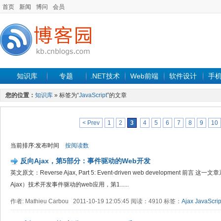
首页
新闻
博问
会员
知识库
专题
.NET技术
Web前端
软件设计
手
您的位置：
知识库
» 标签为“
JavaScript
”的文章
< Prev
1
2
3
4
5
6
7
8
9
10
当前排序:发布时间
按阅读数
反向Ajax，第5部分：事件驱动的Web开发
英文原文：Reverse Ajax, Part 5: Event-driven web development 前
Ajax）技术开发事件驱动的web应用，第1......
作者: Mathieu Carbou 2011-10-19 12:05:45 阅读：4910 标签：
Ajax
JavaScrip