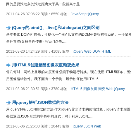
网的是要滚动条的滚动距离大于某一段距离才显......
2011-04-26 07:06:22 阅读：8550 标签：
JavaScript
jQuery
jQuery的.bind()、.live()和.delegate()之间区别
基本要素 DOM树 首先，可视化一个HMTL文档的DOM树是很有帮助的。一个简
事件冒泡(又称事件传播) 当我们点击......
2011-03-20 14:24:29 阅读：41085 标签：
jQuery
Web
DOM
HTML
用HTML5创建超酷图像灰度渐变效果
曾几何时，网站上显示的灰度图像必须手动进行转换。现在使用HTML5画布，
用图像编辑软件。我下面有一个示例，展示如何使用HTML5......
2011-03-06 21:30:51 阅读：3780 标签：
HTML5
图像灰度
渐变
Web
jQuery
用jquery解析JSON数据的方法
用jquery解析JSON数据的方法,作为jquery异步请求的传输对象，jquery请求
务器返回JSON形式的字符串的形式，对于利用JSON......
2011-03-06 21:26:03 阅读：20443 标签：
jquery
JSON
Web