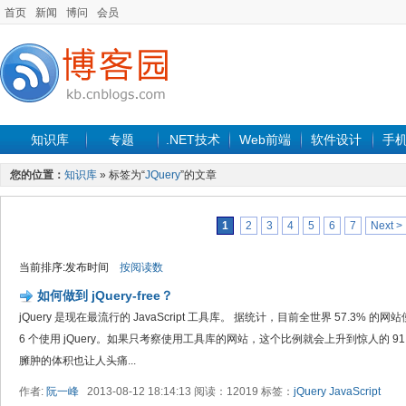
首页
新闻
博问
会员
知识库
专题
.NET技术
Web前端
软件设计
手
您的位置：
知识库
» 标签为“
JQuery
”的文章
1
2
3
4
5
6
7
Next >
当前排序:发布时间
按阅读数
如何做到 jQuery-free？
jQuery 是现在最流行的 JavaScript 工具库。 据统计，目前全世界 57.3%
6 个使用 jQuery。如果只考察使用工具库的网站，这个比例就会上升到惊人的 91.7
臃肿的体积也让人头痛...
作者:
阮一峰
2013-08-12 18:14:13 阅读：12019 标签：
jQuery
JavaScript