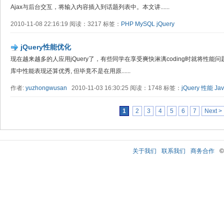
Ajax与后台交互，将输入内容插入到话题列表中。本文讲......
2010-11-08 22:16:19 阅读：3217 标签：
PHP
MySQL
jQuery
jQuery性能优化
现在越来越多的人应用jQuery了，有些同学在享受爽快淋漓coding时就将性能问题忽略
库中性能表现还算优秀, 但毕竟不是在用原......
作者:
yuzhongwusan
2010-11-03 16:30:25 阅读：1748 标签：
jQuery
性能
Jav
1
2
3
4
5
6
7
Next >
关于我们
联系我们
商务合作
©