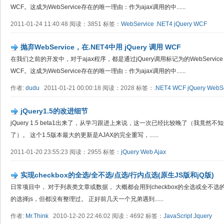
WCF。这成为WebService存在的唯一理由：作为ajax调用的中......
2011-01-24 11:40:48 阅读：3851 标签：
WebService
.NET4
jQuery
WCF
抛弃WebService，在.NET4中用 jQuery 调用 WCF
在我们之前的开发中，对于ajax程序，都是通过jQuery调用标记为的WebService
WCF。这成为WebService存在的唯一理由：作为ajax调用的中......
作者:
dudu
2011-01-21 00:00:18 阅读：2028 标签：
.NET4
WCF
jQuery
WebSe
jQuery1.5的改进细节
jQuery 1.5 beta1出来了，从学习跟进上来说，这一次已经比较晚了（我竟然不知道
了）。 这个1.5版本最大的更新是AJAX的完全重写，......
2011-01-20 23:55:23 阅读：2955 标签：
jQuery
Web
Ajax
实现checkbox的全选/全不选/点选/行内点选(原生JS版和jQ版)
日常项目中， 对于列表类文章或数据， 大概都会用到checkbox的全选或全不选的
的选择js，但都没有整理过。 正好前几天一个兄弟遇到......
作者:
Mr.Think
2010-12-20 22:46:02 阅读：4692 标签：
JavaScript
Jquery