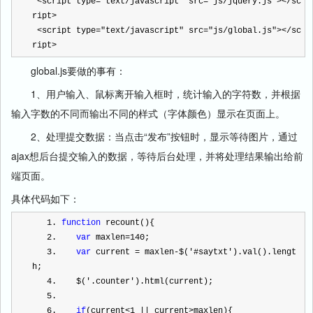
<
script type
=
"
text/javascript
"
 src
=
"
js/jquery.js
"
><
/
sc
ript>   
<
script type
=
"
text/javascript
"
 src
=
"
js/global.js
"
><
/
sc
ript>
global.js要做的事有：
1、用户输入、鼠标离开输入框时，统计输入的字符数，并根据
输入字数的不同而输出不同的样式（字体颜色）显示在页面上。
2、处理提交数据：当点击“发布”按钮时，显示等待图片，通过
ajax想后台提交输入的数据，等待后台处理，并将处理结果输出给前
端页面。
具体代码如下：
1
. 
function
 recount(){       
2
.    
var
 maxlen
=
140
;       
3
.    
var
 current 
=
 maxlen
-
$(
'
#saytxt
'
).val().lengt
h;       
4
.    $(
'
.counter
'
).html(current);        
5
.  
6
.    
if
(current
<
1
||
 current
>
maxlen){           