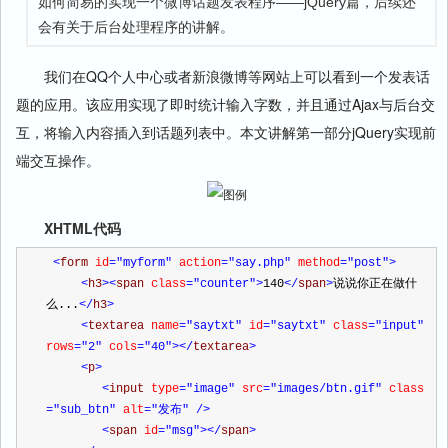
如何简易的实现一个微博话题发表程序——jQuery篇，后续还
会有关于后台处理程序的讲解。
我们在QQ个人中心或者新浪微博等网站上可以看到一个发表话
题的应用。该应用实现了即时统计输入字数，并且通过Ajax与后台交
互，将输入内容插入到话题列表中。本文讲解第一部分jQuery实现前
端交互操作。
XHTML代码
<
form 
id
="myform"
 action
="say.php"
 method
="post"
>
<
h3
><
span 
class
="counter"
>
140
</
span
>
说说你正在做什
么...
</
h3
>
<
textarea 
name
="saytxt"
 id
="saytxt"
 class
="input"
rows
="2"
 cols
="40"
></
textarea
>
<
p
>
<
input 
type
="image"
 src
="images/btn.gif"
 class
="sub_btn"
 alt
="发布"
/>
<
span 
id
="msg"
></
span
>