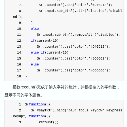
7
.        $(
'
.counter
'
).css(
'
color
'
,
'
#D40D12
'
);      
8
.        $(
'
input.sub_btn
'
).attr(
'
disabled
'
,
'
disabl
ed
'
);       
9
.    }       
10
.    
else
11
.       $(
'
input.sub_btn
'
).removeAttr(
'
disabled
'
);  
12
.    
if
(current
<
10
)           
13
.       $(
'
.counter
'
).css(
'
color
'
,
'
#D40D12
'
);        
14
.    
else
if
(current
<
20
)           
15
.       $(
'
.counter
'
).css(
'
color
'
,
'
#5C0002
'
);        
16
.    
else
17
.       $(
'
.counter
'
).css(
'
color
'
,
'
#cccccc
'
);    
18
. }  
函数recount()完成了输入字符的统计，并根据输入的字符数，
显示不同的字体颜色。
1
. $(
function
(){       
2
.    $(
'
#saytxt
'
).bind(
"
blur focus keydown keypress 
keyup
"
, 
function
(){           
3
.        recount();       