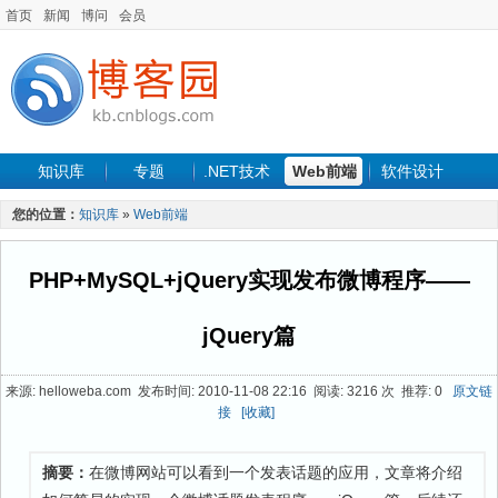
首页
新闻
博问
会员
知识库
专题
.NET技术
Web前端
软件设计
手机开发
软件工程
程序人生
项目管理
数据库
您的位置：
知识库
»
Web前端
最新文章
PHP+MySQL+jQuery实现发布微博程序——
jQuery篇
来源: helloweba.com 发布时间: 2010-11-08 22:16 阅读: 3216 次 推荐: 0
原文链
接
[收藏]
摘要：
在微博网站可以看到一个发表话题的应用，文章将介绍