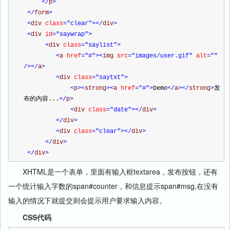
</
p
>
</
form
>
<
div 
class
="clear"
></
div
>
<
div 
id
="saywrap"
>
<
div 
class
="saylist"
>
<
a 
href
="#"
><
img 
src
="images/user.gif"
 alt
=""
/></
a
>
<
div 
class
="saytxt"
>
<
p
><
strong
><
a 
href
="#"
>
Demo
</
a
></
strong
>
发
布的内容...
</
p
>
<
div 
class
="date"
></
div
>
</
div
>
<
div 
class
="clear"
></
div
>
</
div
>
</
div
>
XHTML是一个表单，里面有输入框textarea，发布按钮，还有
一个统计输入字数的span#counter，和信息提示span#msg,在没有
输入的情况下就提交则会提示用户要求输入内容。
CSS代码