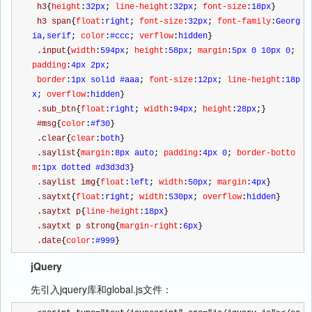
 h3
{
height
:
32px
;
 line-height
:
32px
;
 font-size
:
18px
}
 h3 span
{
float
:
right
;
 font-size
:
32px
;
 font-family
:
Georg
ia,serif
;
 color
:
#ccc
;
 verflow
:
hidden
}
 .input
{
width
:
594px
;
 height
:
58px
;
 margin
:
5px 0 10px 0
;
padding
:
4px 2px
;
 border
:
1px solid #aaa
;
 font-size
:
12px
;
 line-height
:
18p
x
;
 overflow
:
hidden
}
 .sub_btn
{
float
:
right
;
 width
:
94px
;
 height
:
28px
;
}
 #msg
{
color
:
#f30
}
 .clear
{
clear
:
both
}
 .saylist
{
margin
:
8px auto
;
 padding
:
4px 0
;
 border-botto
m
:
1px dotted #d3d3d3
}
 .saylist img
{
float
:
left
;
 width
:
50px
;
 margin
:
4px
}
 .saytxt
{
float
:
right
;
 width
:
530px
;
 overflow
:
hidden
}
 .saytxt p
{
line-height
:
18px
}
 .saytxt p strong
{
margin-right
:
6px
}
 .date
{
color
:
#999
}
jQuery
先引入jquery库和global.js文件：