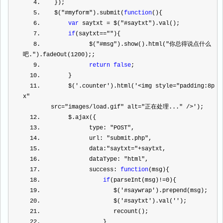
4
.    });       
5
.    $(
"
#myform
"
).submit(
function
(){           
6
.        
var
 saytxt 
=
 $(
"
#saytxt
"
).val();           
7
.        
if
(saytxt
==
""
){               
8
.              $(
"
#msg
"
).show().html(
"
你总得说点什么
吧.
"
).fadeOut(
1200
);;               
9
.              
return
false
;           
10
.        }           
11
.        $(
'
.counter
'
).html(
'
<img style="padding:8p
x" 
        src="images/load.gif" alt="正在处理..." />
'
);    
12
.        $.ajax({              
13
.              type: 
"
POST
"
,              
14
.              url: 
"
submit.php
"
,              
15
.              data:
"
saytxt=
"
+
saytxt,              
16
.              dataType: 
"
html
"
,              
17
.              success: 
function
(msg){              
18
.                  
if
(parseInt(msg)
!=
0
){            
19
.                     $(
'
#saywrap
'
).prepe
20
.                     $(
'
#saytxt
'
).val(
''
);         
21
.                     recount();                
22
.                  }             