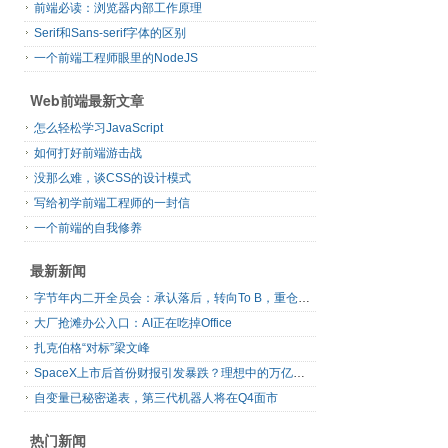
前端必读：浏览器内部工作原理
Serif和Sans-serif字体的区别
一个前端工程师眼里的NodeJS
Web前端最新文章
怎么轻松学习JavaScript
如何打好前端游击战
没那么难，谈CSS的设计模式
写给初学前端工程师的一封信
一个前端的自我修养
最新新闻
字节年内二开全员会：承认落后，转向To B，重仓年轻人
大厂抢滩办公入口：AI正在吃掉Office
扎克伯格“对标”梁文峰
SpaceX上市后首份财报引发暴跌？理想中的万亿营收太空AI公司，正在靠地面AI云挣钱
自变量已秘密递表，第三代机器人将在Q4面市
热门新闻