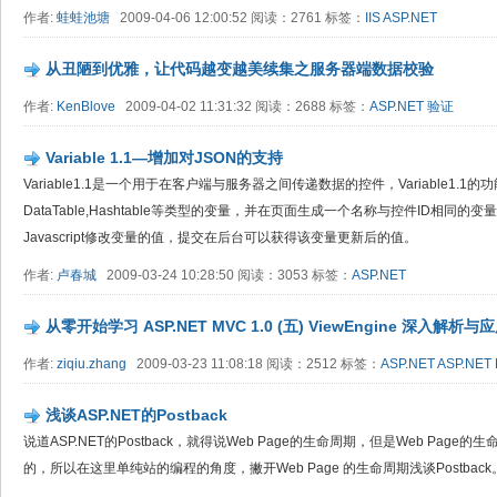
作者:
蛙蛙池塘
2009-04-06 12:00:52 阅读：2761 标签：
IIS
ASP.NET
从丑陋到优雅，让代码越变越美续集之服务器端数据校验
作者:
KenBlove
2009-04-02 11:31:32 阅读：2688 标签：
ASP.NET
验证
Variable 1.1—增加对JSON的支持
Variable1.1是一个用于在客户端与服务器之间传递数据的控件，Variable1.1的功
DataTable,Hashtable等类型的变量，并在页面生成一个名称与控件ID相同
Javascript修改变量的值，提交在后台可以获得该变量更新后的值。
作者:
卢春城
2009-03-24 10:28:50 阅读：3053 标签：
ASP.NET
从零开始学习 ASP.NET MVC 1.0 (五) ViewEngine 深入解析
作者:
ziqiu.zhang
2009-03-23 11:08:18 阅读：2512 标签：
ASP.NET
ASP.NET
浅谈ASP.NET的Postback
说道ASP.NET的Postback，就得说Web Page的生命周期，但是Web Pa
的，所以在这里单纯站的编程的角度，撇开Web Page 的生命周期浅谈Postback