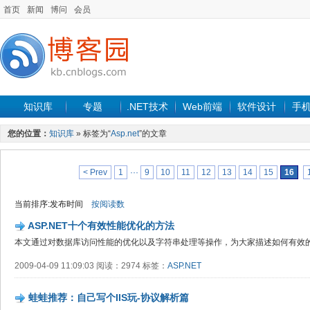
首页
新闻
博问
会员
知识库
专题
.NET技术
Web前端
软件设计
手
您的位置：
知识库
» 标签为“
Asp.net
”的文章
< Prev
1
···
9
10
11
12
13
14
15
16
当前排序:发布时间
按阅读数
ASP.NET十个有效性能优化的方法
本文通过对数据库访问性能的优化以及字符串处理等操作，为大家描述如何有效的优
2009-04-09 11:09:03 阅读：2974 标签：
ASP.NET
蛙蛙推荐：自己写个IIS玩-协议解析篇