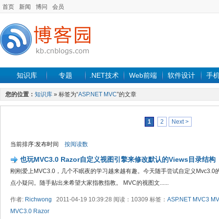
首页
新闻
博问
会员
知识库
专题
.NET技术
Web前端
软件设计
手
您的位置：
知识库
» 标签为“
ASP.NET MVC
”的文章
1
2
Next >
当前排序:发布时间
按阅读数
也玩MVC3.0 Razor自定义视图引擎来修改默认的Views目录结构
刚刚爱上MVC3.0，几个不眠夜的学习越来越有趣。今天随手尝试自定义Mvc3.
点小疑问。随手贴出来希望大家指教指教。 MVC的视图文......
作者:
Richwong
2011-04-19 10:39:28 阅读：10309 标签：
ASP.NET MVC3
M
MVC3.0
Razor