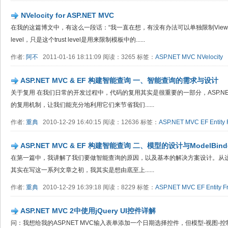
NVelocity for ASP.NET MVC
在我的这篇博文中，有这么一段话：“我一直在想，有没有办法可以单独限制View中
level，只是这个trust level是用来限制模板中的......
作者:
阿不
2011-01-16 18:11:09 阅读：3265 标签：
ASP.NET MVC
NVelocity
ASP.NET MVC & EF 构建智能查询 一、智能查询的需求与设计
关于复用 在我们日常的开发过程中，代码的复用其实是很重要的一部分，ASP.NE
的复用机制，让我们能充分地利用它们来节省我们......
作者:
重典
2010-12-29 16:40:15 阅读：12636 标签：
ASP.NET MVC
EF
Entity
ASP.NET MVC & EF 构建智能查询 二、模型的设计与ModelBind
在第一篇中，我讲解了我们要做智能查询的原因，以及基本的解决方案设计。从
其实在写这一系列文章之初，我其实是想由底至上......
作者:
重典
2010-12-29 16:39:18 阅读：8229 标签：
ASP.NET MVC
EF
Entity 
ASP.NET MVC 2中使用jQuery UI控件详解
问：我想给我的ASP.NET MVC输入表单添加一个日期选择控件，但模型-视图