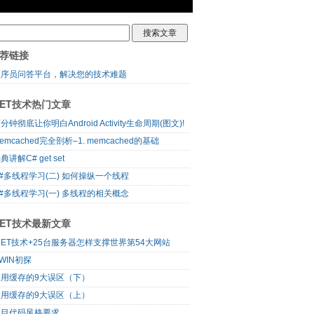
荐链接
程序员问答平台，解决您的技术难题
NET技术热门文章
分钟彻底让你明白Android Activity生命周期(图文)!
emcached完全剖析–1. memcached的基础
典讲解C# get set
#多线程学习(二) 如何操纵一个线程
#多线程学习(一) 多线程的相关概念
NET技术最新文章
NET技术+25台服务器怎样支撑世界第54大网站
WIN初探
使用缓存的9大误区（下）
使用缓存的9大误区（上）
项目代码风格要求