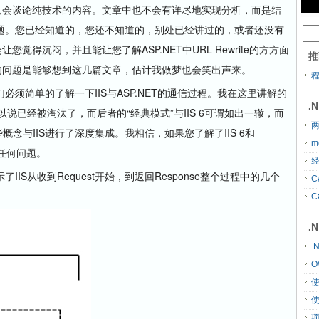
义，而只会谈论纯技术的内容。文章中也不会有详尽地实现分析，而是结
题。您已经知道的，您还不知道的，别处已经讲过的，或者还没有
觉得沉闷，并且能让您了解ASP.NET中URL Rewrite的方方面
推
e方面的问题是能够想到这几篇文章，估计我做梦也会笑出声来。
简单的了解一下IIS与ASP.NET的通信过程。我在这里讲解的
.
，前者可以说已经被淘汰了，而后者的“经典模式”与IIS 6可谓如出一辙，而
两
些概念与IIS进行了深度集成。我相信，如果您了解了IIS 6和
m
有任何问题。
经
从收到Request开始，到返回Response整个过程中的几个
C
C
.
.
O