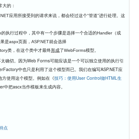
非常大的：
每个ASP.NET应用所接受到的请求来说，都会经过这个“管道”进行处理。这
ipeline的执行过程中，其中有一个步骤是选择一个合适的Handler（或
。如果是aspx页面，ASP.NET就会选择
erFactory类，在这个类中才最终
形成
了WebForms模型。
确切。因为Web Forms可能应该是一个可以独立使用的执行引
andlerFactory中也只是利用了这个模型而已。我们在编写ASP.NET应
地方使用这个模型。例如在《
技巧：使用User Control做HTML生
dler中把ascx当作模板来生成内容。
与特点