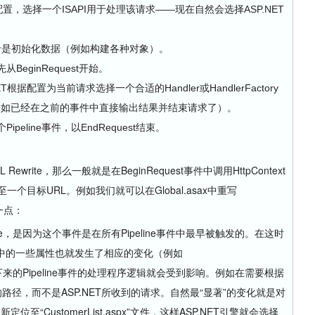
配置，选择一个ISAPI用于处理该请求——现在自然会选择ASP.NET
，于是初始化数据（例如构建各种对象）。
从BeginRequest开始。
ET根据配置为当前请求选择一个合适的Handler或HandlerFactory
例如已经在之前的事件中直接输出结果并结束请求了）。
ipeline事件，以EndRequest结束。
rite，那么一般就是在BeginRequest事件中调用HttpContext
”至一个目标URL。例如我们就可以在Global.asax中重写
这一点：
ite，是因为这个事件是在所有Pipeline事件中最早被触发的。在这时
text中的一些属性也就发生了相应的变化（例如
。这样，接下来的Pipeline事件的处理程序逻辑就会受到影响。例如在需要根据
路径，而不是ASP.NET所收到的请求。自然最“显著”的变化就是对
位至“CustomerList.aspx”文件，这样ASP.NET引擎就会选择