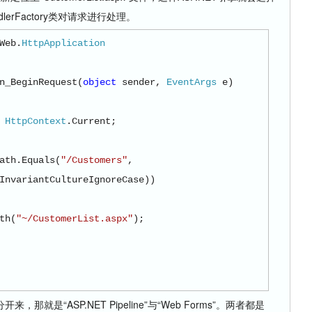
andlerFactory类对请求进行处理。
Web.
HttpApplication
n_BeginRequest(
object
sender,
EventArgs
e)
=
HttpContext
.Current;
ath.Equals(
"/Customers"
,
InvariantCultureIgnoreCase))
th(
"~/CustomerList.aspx"
);
“ASP.NET Pipeline”与“Web Forms”。两者都是