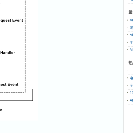
最
热
「
A