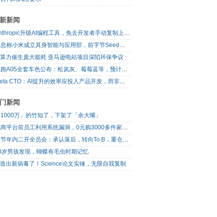
新新闻
Anthropic升级AI编程工具，免去开发者手动复制上下文
消息称小米成立具身智能与应用部，前字节Seed孔涛挂帅
AI算力催生庞大能耗 亚马逊电站项目深陷环保争议
零跑A05全套车色公布：松岚灰、莓莓蓝等，预计明日上市
Meta CTO：AI提升的效率应投入产品开发，而非增加休假
门新闻
1000万」的竹知了，下架了「余大嘴」
电商平台前员工利用系统漏洞，0元购3000多件家电！
字节年内二开全员会：承认落后，转向To B，重仓年轻人
10岁男孩发现，蝴蝶有毛虫时期记忆
I造出新病毒了！Science论文实锤，无限自我复制