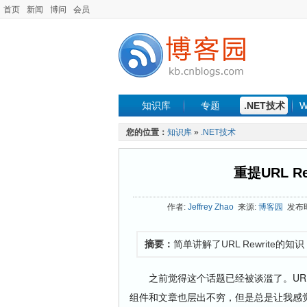
首页
新闻
博问
会员
知识库
专题
.NET技术
W
您的位置：
知识库
»
.NET技术
重提URL Re
作者:
Jeffrey Zhao
来源:
博客园
发布时间
摘要：
简单讲解了URL Rewrite的知识：
之前觉得这个话题已经被谈滥了。URL Re
组件和文章也层出不穷，但是总是让我感