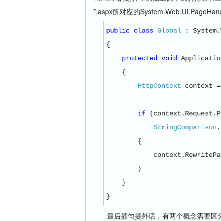
*.aspx所对应的System.Web.UI.PageH
public
class
Global
: System.
{
protected
void
Applicatio
{
HttpContext
context 
if
(context.Request.P
StringComparison
.
{
context.RewritePa
}
}
}
最后插句提外话，有两个概念需要区分开来，那就是