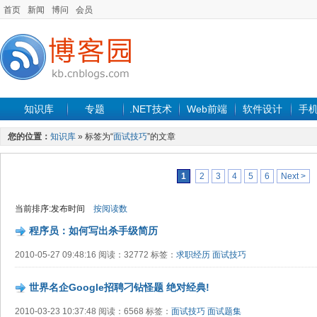
首页
新闻
博问
会员
知识库
专题
.NET技术
Web前端
软件设计
手
您的位置：
知识库
» 标签为“
面试技巧
”的文章
1
2
3
4
5
6
Next >
当前排序:发布时间
按阅读数
程序员：如何写出杀手级简历
2010-05-27 09:48:16 阅读：32772 标签：
求职经历
面试技巧
世界名企Google招聘刁钻怪题 绝对经典!
2010-03-23 10:37:48 阅读：6568 标签：
面试技巧
面试题集