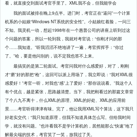
看，就直接交到面试考官手里了。XML我不会，但我能学会
我的面试被排在晚上9点半。进门时，考官正在“逼问”一个计算
机系的小姑娘“Windows NT系统的安全性”。小姑娘红着脸，一问三
不知。我灵机一动，想起1998年在一个惠普公司的讲座上听到过这
个问题的答案，所以一轮到我，我就对考官说：“你刚才问的那
个……我知道。”听我滔滔不绝地讲了一遍，考官挥挥手：“你过
了。”哈，要是他问别的，说不定我也答不上来。
最搞笑的是第二轮面试。考官问我对什么感爱好，对了，刚刚
才“磨”好的那把“枪”，这回可以派上用场了，我立即说：“我对XML很
感爱好！”考官一听，对我也“感”上了爱好：“那你说说看。”我这个人
有个优点，越是紧张，思路越清楚。当下，我把刚看过的那篇文章背
了个八九不离十，什么XML的原理、XML的好处、XML的应用前
景……考官听得津津有味。完了，他让我用XML写个算法，这下我只
好老实交代：“我只知道原理，但我不知道具体怎么写。但给我时间
学，就没有问题。”也许看我不是学计算机的，居然能那么“快速”地了
解最尖端的技术，考官笑了一笑，放我过了关。