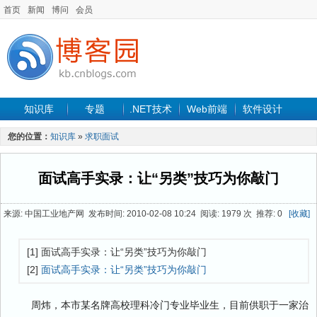
首页
新闻
博问
会员
知识库
专题
.NET技术
Web前端
软件设计
手机开发
软件工程
程序人生
项目管理
数据库
您的位置：
知识库
»
求职面试
最新文章
面试高手实录：让“另类”技巧为你敲门
来源: 中国工业地产网 发布时间: 2010-02-08 10:24 阅读: 1979 次 推荐: 0
[收藏]
[1] 面试高手实录：让“另类”技巧为你敲门
[2]
面试高手实录：让“另类”技巧为你敲门
周炜，本市某名牌高校理科冷门专业毕业生，目前供职于一家治