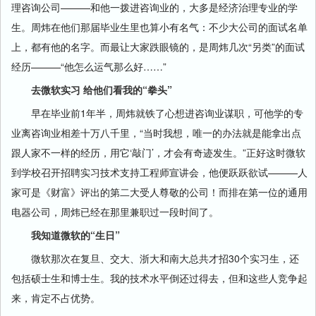
理咨询公司———和他一拨进咨询业的，大多是经济治理专业的学
生。周炜在他们那届毕业生里也算小有名气：不少大公司的面试名单
上，都有他的名字。而最让大家跌眼镜的，是周炜几次“另类”的面试
经历———“他怎么运气那么好……”
去微软实习 给他们看我的“拳头”
早在毕业前1年半，周炜就铁了心想进咨询业谋职，可他学的专
业离咨询业相差十万八千里，“当时我想，唯一的办法就是能拿出点
跟人家不一样的经历，用它‘敲门’，才会有奇迹发生。”正好这时微软
到学校召开招聘实习技术支持工程师宣讲会，他便跃跃欲试———人
家可是《财富》评出的第二大受人尊敬的公司！而排在第一位的通用
电器公司，周炜已经在那里兼职过一段时间了。
我知道微软的“生日”
微软那次在复旦、交大、浙大和南大总共才招30个实习生，还
包括硕士生和博士生。我的技术水平倒还过得去，但和这些人竞争起
来，肯定不占优势。