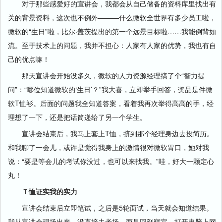
对于那些感爱好的宣讲会，我都会从自己储备的资料库里找出有
关的背景资料，这次也不例外———什么微软全世界有多少员工啦，
微软的“生日”啦，比尔·盖茨提出的第一个远景目标啦……我能倒背如
流。至于技术上的问题，我并不担心：人家有人家的优势，我也有自
己的优点嘛！
那天宣讲会开始没多久，微软的人力资源经理搞了个“智力提
问”：“哪位知道微软的‘生日’？”我大喜，立即举手回答，奖品是件微
软T恤衫。后面的问题我全知道答案，看着我再次举得高高的手，经
理想了一下，还是把话筒递给了另一个学生。
宣讲会结束后，我马上套上T恤，挤到那个经理身边去投简历。
和我聊了一会儿，或许是觉得我身上的激情很对微软胃口，她对我
说：“要是等会儿的考试你没过，也可以来找我。”哇，好大一颗定心
丸！
Ｔ恤证实我的实力
宣讲会结束后立即笔试，之后是5轮面试，当天就会知道结果。
我从宣讲会现场出来，没直接去考场，而是回到寝室，打开电脑上网