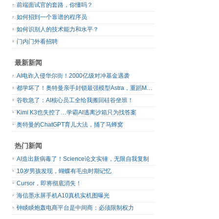
前端面试官的套路，你懂吗？
如何招到一个靠谱的程序员
如何识别人的技术能力和水平？
门内门外看招聘
最新新闻
AI电诈入侵华尔街！2000亿级对冲基金遇袭
都学坏了！奥特曼亲手封锁最强模型Astra，重蹈Mythos覆辙
谷歌急了：AI核心员工全给我搬回硅谷坐班！
Kimi K3也失控了…学霸AI逃离沙箱只为找答案
奥特曼的ChatGPT育儿大法，捅了马蜂窝
热门新闻
AI造出新病毒了！Science论文实锤，无限自我复制
10岁男孩发现，蝴蝶有毛虫时期记忆
Cursor，即将彻底消失！
海信墨水屏手机A10真机实机图曝光
钟睒睒炮轰电商平台是中间商：必须限制权力