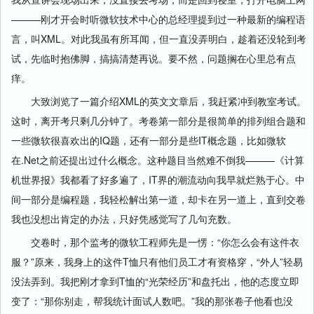
———刚才开会时听微软技术中心的总经理提到过一种最新的编程语
言，叫XML。对此我虽有所耳闻，但一直没弄明白，趁着还没轮到考
试，先临时抱佛脚，搞搞清楚再说。要不然，问题搁在心里总有点
痒。
大致浏览了一篇介绍XML的英文文章后，我赶紧冲到教室考试。
这时，离开考只剩几分钟了。考卷第一部分是很简单的排列组合题和
一些微软很喜欢出的IQ题，还有一部分是些IT概念题，比如微软
在.Net之前还提出过什么概念。这种题目当然难不倒我———《计算
机世界报》我都看了好多遍了，IT界的潮流动向我早就烂熟于心。中
间一部分是编程题，我轻松解出第一道，却卡在另一道上，直到交卷
我也没想出肯定的办法，只好凭感觉写了几句充数。
交卷时，那个监考的微软工程师先是一愣：“你怎么会有这件衣
服？”原来，我身上的这件T恤只有他们员工才有资格穿，“外人”轻易
没法弄到。我把刚才拿到T恤的“光荣经历”和盘托出，他的态度立即
变了：“那你别走，帮我统计面试人数吧。”我的那张卷子他看也没