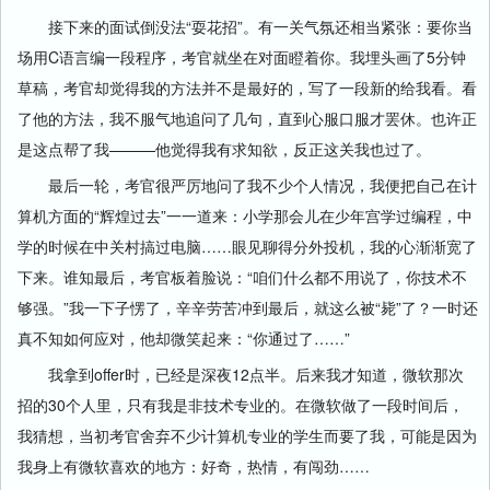
接下来的面试倒没法“耍花招”。有一关气氛还相当紧张：要你当
场用C语言编一段程序，考官就坐在对面瞪着你。我埋头画了5分钟
草稿，考官却觉得我的方法并不是最好的，写了一段新的给我看。看
了他的方法，我不服气地追问了几句，直到心服口服才罢休。也许正
是这点帮了我———他觉得我有求知欲，反正这关我也过了。
最后一轮，考官很严厉地问了我不少个人情况，我便把自己在计
算机方面的“辉煌过去”一一道来：小学那会儿在少年宫学过编程，中
学的时候在中关村搞过电脑……眼见聊得分外投机，我的心渐渐宽了
下来。谁知最后，考官板着脸说：“咱们什么都不用说了，你技术不
够强。”我一下子愣了，辛辛劳苦冲到最后，就这么被“毙”了？一时还
真不知如何应对，他却微笑起来：“你通过了……”
我拿到offer时，已经是深夜12点半。后来我才知道，微软那次
招的30个人里，只有我是非技术专业的。在微软做了一段时间后，
我猜想，当初考官舍弃不少计算机专业的学生而要了我，可能是因为
我身上有微软喜欢的地方：好奇，热情，有闯劲……