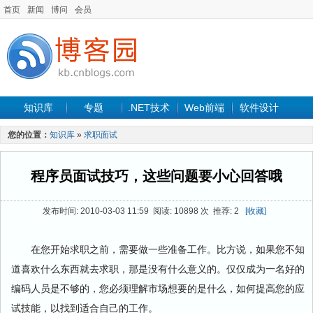
首页
新闻
博问
会员
知识库
专题
.NET技术
Web前端
软件设计
手机开发
软件工程
程序人生
项目管理
数据库
您的位置：
知识库
»
求职面试
最新文章
程序员面试技巧，这些问题要小心回答哦
发布时间: 2010-03-03 11:59 阅读: 10898 次 推荐: 2
[收藏]
在您开始求职之前，需要做一些准备工作。比方说，如果您不知
道喜欢什么东西就去求职，那是没有什么意义的。仅仅成为一名好的
编码人员是不够的，您必须理解市场想要的是什么，如何提高您的应
试技能，以找到适合自己的工作。