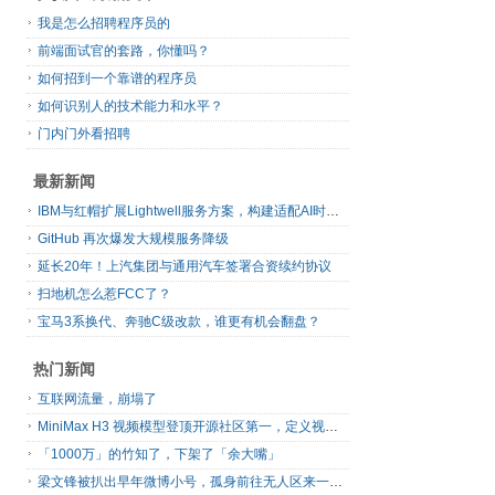
我是怎么招聘程序员的
前端面试官的套路，你懂吗？
如何招到一个靠谱的程序员
如何识别人的技术能力和水平？
门内门外看招聘
最新新闻
IBM与红帽扩展Lightwell服务方案，构建适配AI时代开源生态的可信基础设施
GitHub 再次爆发大规模服务降级
延长20年！上汽集团与通用汽车签署合资续约协议
扫地机怎么惹FCC了？
宝马3系换代、奔驰C级改款，谁更有机会翻盘？
热门新闻
互联网流量，崩塌了
MiniMax H3 视频模型登顶开源社区第一，定义视频模型领域“斩杀线”
「1000万」的竹知了，下架了「余大嘴」
梁文锋被扒出早年微博小号，孤身前往无人区来一场相当 deep 的 seek 旅行