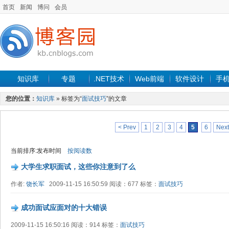
首页
新闻
博问
会员
知识库
专题
.NET技术
Web前端
软件设计
手
您的位置：
知识库
» 标签为“
面试技巧
”的文章
< Prev
1
2
3
4
5
6
Next
当前排序:发布时间
按阅读数
大学生求职面试，这些你注意到了么
作者:
饶长军
2009-11-15 16:50:59 阅读：677 标签：
面试技巧
成功面试应面对的十大错误
2009-11-15 16:50:16 阅读：914 标签：
面试技巧