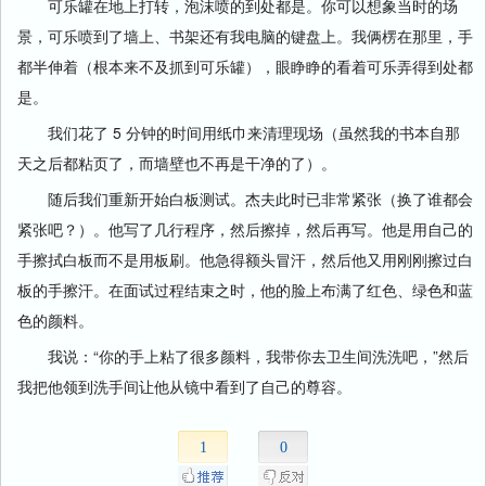
可乐罐在地上打转，泡沫喷的到处都是。你可以想象当时的场
景，可乐喷到了墙上、书架还有我电脑的键盘上。我俩楞在那里，手
都半伸着（根本来不及抓到可乐罐），眼睁睁的看着可乐弄得到处都
是。
我们花了 5 分钟的时间用纸巾来清理现场（虽然我的书本自那
天之后都粘页了，而墙壁也不再是干净的了）。
随后我们重新开始白板测试。杰夫此时已非常紧张（换了谁都会
紧张吧？）。他写了几行程序，然后擦掉，然后再写。他是用自己的
手擦拭白板而不是用板刷。他急得额头冒汗，然后他又用刚刚擦过白
板的手擦汗。在面试过程结束之时，他的脸上布满了红色、绿色和蓝
色的颜料。
我说：“你的手上粘了很多颜料，我带你去卫生间洗洗吧，”然后
我把他领到洗手间让他从镜中看到了自己的尊容。
1
0