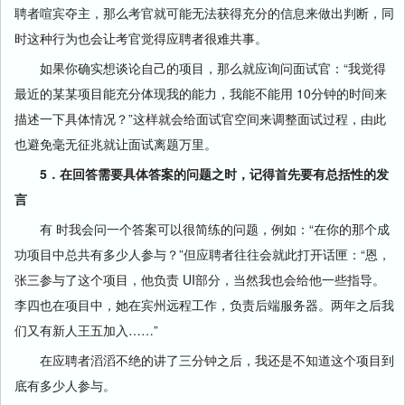
聘者喧宾夺主，那么考官就可能无法获得充分的信息来做出判断，同
时这种行为也会让考官觉得应聘者很难共事。
如果你确实想谈论自己的项目，那么就应询问面试官：“我觉得
最近的某某项目能充分体现我的能力，我能不能用 10分钟的时间来
描述一下具体情况？”这样就会给面试官空间来调整面试过程，由此
也避免毫无征兆就让面试离题万里。
5．在回答需要具体答案的问题之时，记得首先要有总括性的发
言
有 时我会问一个答案可以很简练的问题，例如：“在你的那个成
功项目中总共有多少人参与？”但应聘者往往会就此打开话匣：“恩，
张三参与了这个项目，他负责 UI部分，当然我也会给他一些指导。
李四也在项目中，她在宾州远程工作，负责后端服务器。两年之后我
们又有新人王五加入……”
在应聘者滔滔不绝的讲了三分钟之后，我还是不知道这个项目到
底有多少人参与。