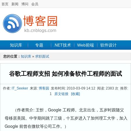
首页
新闻
博问
会员
知识库
专题
.NET技术
Web前端
软件设计
手机开发
软件工程
程序人生
项目管理
数据库
您的位置：
知识库
»
求职面试
最新文章
谷歌工程师支招 如何准备软件工程师的面试
作者:
IT_Seeker
来源:
博客园
发布时间: 2010-03-09 14:12 阅读: 2383 次 推荐:
1
原文链接
[收藏]
（作者简介: 王忻，Google 工程师。北京出生，五岁时跟随父
母移居美国。中学期间跳了三级，十五岁进入了加州理工大学，加入
Google 前曾在微软等公司工作。）