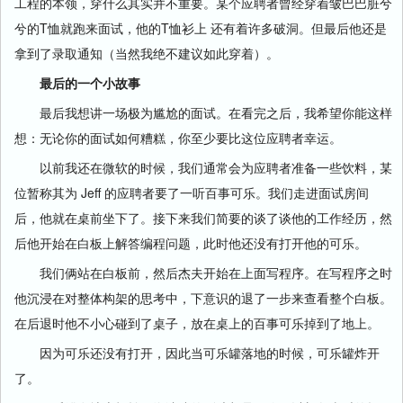
工程的本领，穿什么其实并不重要。某个应聘者曾经穿着皱巴巴脏兮
兮的T恤就跑来面试，他的T恤衫上 还有着许多破洞。但最后他还是
拿到了录取通知（当然我绝不建议如此穿着）。
最后的一个小故事
最后我想讲一场极为尴尬的面试。在看完之后，我希望你能这样
想：无论你的面试如何糟糕，你至少要比这位应聘者幸运。
以前我还在微软的时候，我们通常会为应聘者准备一些饮料，某
位暂称其为 Jeff 的应聘者要了一听百事可乐。我们走进面试房间
后，他就在桌前坐下了。接下来我们简要的谈了谈他的工作经历，然
后他开始在白板上解答编程问题，此时他还没有打开他的可乐。
我们俩站在白板前，然后杰夫开始在上面写程序。在写程序之时
他沉浸在对整体构架的思考中，下意识的退了一步来查看整个白板。
在后退时他不小心碰到了桌子，放在桌上的百事可乐掉到了地上。
因为可乐还没有打开，因此当可乐罐落地的时候，可乐罐炸开
了。