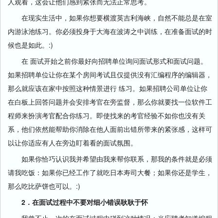
人观看，这会让他们感到紧张而无法正常思考。
在现实生活中，如果你想要横渡英吉利海峡，自然不能总是在室
内游泳池练习。你必须投身于大海在波涛之中训练，在准备面试的时
候也是如此。:)
在 面试开始之前你最好向招聘单位询问面试形式和面试问题。
如果招聘单位让你在某个房间考试且仅提供没有汇编程序的编辑器，
那么就应该在家中按照这种情景进行 练习。如果招聘公司单位让你
在白板上回答问题并会安排考官在旁监督，那么你就要找一位软件工
程师来扮演考官配合你练习。即使找来的考官经验不如你也没有关
系，他们依然能帮助你消除在他人面前出错所带来的紧张感，这样可
以让你适应有人在旁边盯着看的面试氛围。
如果你恰巧认识我并希望由我来帮你联系，那我的条件就是必须
请我吃饭：如果你已经工作了就吃日本寿司大餐；如果你还是学生，
那么吃比萨饼也可以。:)
2．在面试过程中不要对细小错误耿耿于怀