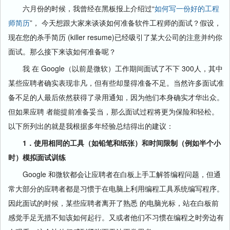
六月份的时候，我曾经在黑板报上介绍过“
如何写一份好的工程
师简历
”， 今天想跟大家来谈谈如何准备软件工程师的面试？假设，
现在您的杀手简历 (killer resume)已经吸引了某大公司的注意并约你
面试。那么接下来该如何准备呢？
我 在 Google（以前是微软）工作期间面试了不下 300人，其中
某些应聘者确实表现非凡，但有些却显得准备不足。当然许多面试准
备不足的人最后依然获得了录用通知，因为他们本身确实才华出众。
但如果应聘 者能提前准备妥当，那么面试过程将更为保险和轻松。
以下所列出的就是我根据多年经验总结得出的建议：
1．使用相同的工具（如铅笔和纸张）和时间限制（例如半个小
时）模拟面试训练
Google 和微软都会让应聘者在白板上手工解答编程问题，但通
常大部分的应聘者都是习惯于在电脑上利用编程工具系统编写程序。
因此面试的时候，某些应聘者离开了熟悉 的电脑光标，站在白板前
感觉手足无措不知该如何起行。又或者他们不习惯在编程之时旁边有