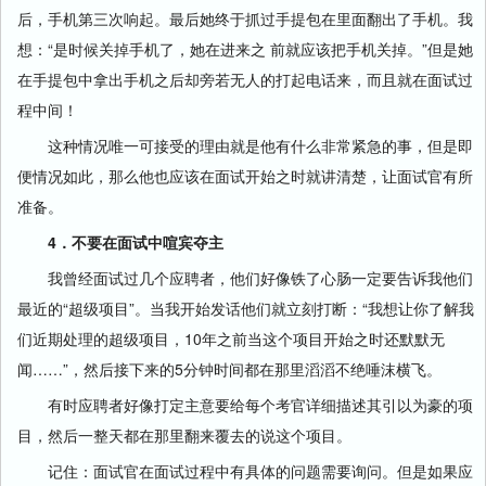
后，手机第三次响起。最后她终于抓过手提包在里面翻出了手机。我
想：“是时候关掉手机了，她在进来之 前就应该把手机关掉。”但是她
在手提包中拿出手机之后却旁若无人的打起电话来，而且就在面试过
程中间！
这种情况唯一可接受的理由就是他有什么非常紧急的事，但是即
便情况如此，那么他也应该在面试开始之时就讲清楚，让面试官有所
准备。
4．不要在面试中喧宾夺主
我曾经面试过几个应聘者，他们好像铁了心肠一定要告诉我他们
最近的“超级项目”。当我开始发话他们就立刻打断：“我想让你了解我
们近期处理的超级项目，10年之前当这个项目开始之时还默默无
闻……”，然后接下来的5分钟时间都在那里滔滔不绝唾沫横飞。
有时应聘者好像打定主意要给每个考官详细描述其引以为豪的项
目，然后一整天都在那里翻来覆去的说这个项目。
记住：面试官在面试过程中有具体的问题需要询问。但是如果应