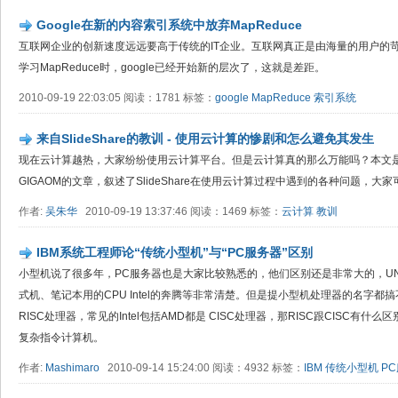
Google在新的内容索引系统中放弃MapReduce
互联网企业的创新速度远远要高于传统的IT企业。互联网真正是由海量的用户的
学习MapReduce时，google已经开始新的层次了，这就是差距。
2010-09-19 22:03:05 阅读：1781 标签：
google
MapReduce
索引系统
来自SlideShare的教训 - 使用云计算的惨剧和怎么避免其发生
现在云计算越热，大家纷纷使用云计算平台。但是云计算真的那么万能吗？本文是作者翻
GIGAOM的文章，叙述了SlideShare在使用云计算过程中遇到的各种问题，大
作者:
吴朱华
2010-09-19 13:37:46 阅读：1469 标签：
云计算
教训
IBM系统工程师论“传统小型机”与“PC服务器”区别
小型机说了很多年，PC服务器也是大家比较熟悉的，他们区别还是非常大的，UNI
式机、笔记本用的CPU Intel的奔腾等非常清楚。但是提小型机处理器的名字都
RISC处理器，常见的Intel包括AMD都是 CISC处理器，那RISC跟CISC有什么
复杂指令计算机。
作者:
Mashimaro
2010-09-14 15:24:00 阅读：4932 标签：
IBM
传统小型机
P