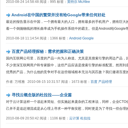
2010-08-24 14:58:48 阅读：995 标签：
英特尔
McAfee
Android在中国的繁荣并没有给Google带来任何好处
最近的报告显示在中国，一个拥有最大的人口，拥有最多的手机用户，拥有巨大
着一个倒抛物线的增长曲率成为手机操作系统中的霸主。但是Android给Googl
2010-08-18 11:14:54 阅读：1366 标签：
Android
Google
百度产品经理探秘：需求把握和正确决策
国内互联网公司里，百度的产品一向为人称道。尤其是其搜索引擎的周边产品，
不少资深互联网用户和专家眼中，这些产品应该是搜索引擎的标准配置。然而到
优秀的产品，为什么他的竞争对手在这些领域根本无法与其匹敌？我们邀请百度
作者: 万维雅 2010-08-15 10:31:57 阅读：1673 标签：
百度
产品经理
寻找云概念版的杜拉拉——企业篇
对于云计算这样一个读起来简短、但实施起来庞杂的工程来说，同样，企业CTO
己并不是追赶潮流或是从心理上寻求一种平衡安慰，同时更是为了寻找一些合理
2010-08-09 20:50:42 阅读：1106 标签：
云计算
杜拉拉