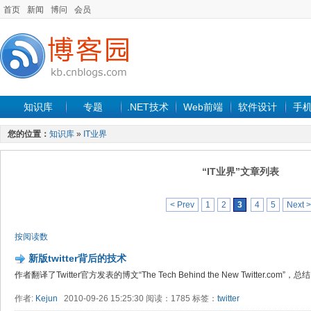
首页
新闻
博问
会员
知识库
专题
.NET技术
Web前端
软件设计
手
您的位置：
知识库
»
IT业界
“IT业界”文章列表
< Prev
1
2
3
4
5
Next >
按阅读数
新版twitter背后的技术
作者翻译了Twitter官方发表的博文“The Tech Behind the New Twitter.co
作者:
Kejun
2010-09-26 15:25:30 阅读：1785 标签：
twitter