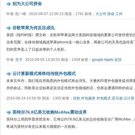
别为大公司拼命
作者: 阮一峰 2010-09-07 12:06:13 阅读：1791 标签：
大公司
拼命
工作
谷歌苹果为何反目成仇
美国《纽约时报》撰文称，谷歌和苹果这两大美国科技领域的重要公司曾经密切
业务范围，在移动领域挑战苹果iphone这一核心业务，两家公司的关系也急转
烈的竞争染上了日益浓厚的个人色彩。
作者:
丕子
2010-09-05 13:30:55 阅读：1459 标签：
google
Apple
反目
云计算新模式将终结传统外包模式
未来五年内，我们现在所熟悉的外包模式将会消失。大量的印度外包服务提供商
并的命运。而欧美企业如果还在涉足传统外包领域的话，也将会遭遇同样的命运
2010-08-24 14:59:36 阅读：1305 标签：
谷歌
外包服务
外包模式
亚马逊
云计算
英特尔76.8亿美元收购McAfee震动业界
英特尔上周四早晨突然宣布，它将以约76.8亿美元的总价收购安全厂商McAfe
将成为英特尔有史以来最大规模的一次收购。