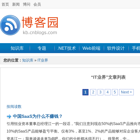
首页
新闻
博问
会员
知识库
专题
.NET技术
Web前端
软件设计
手
您的位置：
知识库
»
IT业界
“IT业界”文章列表
1
2
3
4
5
Next >
按阅读数
中国SaaS为什么不赚钱？
引用恒业资本董事总经理江一的一段话，“我们注意到现在50%的SaaS产品推
10%的SaaS产品能够盈亏平衡。仅有3%，甚至1%、2%的产品能够对应企业
资本江一：我来谈谈未来ToB吧，你们的分析都水得不行）。 很显然，中...