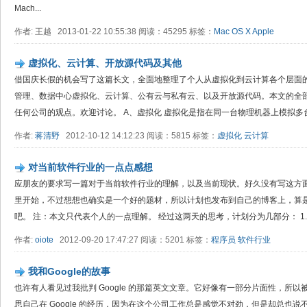
Mach...
作者: 王越 2013-01-22 10:55:38 阅读：45295 标签：
Mac OS X
Apple
虚拟化、云计算、开放源代码及其他
借国庆长假的机会写了这篇长文，全面地整理了个人从虚拟化到云计算各个层面
管理、数据中心虚拟化、云计算、公有云与私有云、以及开放源代码。本文的全
任何公司的观点。欢迎讨论。 A、虚拟化 虚拟化是指在同一台物理机器上模拟多台虚
作者:
蒋清野
2012-10-12 14:12:23 阅读：5815 标签：
虚拟化
云计算
对当前软件行业的一点点感想
应朋友的要求写一篇对于当前软件行业的理解，以及当前现状。好久没有写这方
里开始，不过想想也确实是一个好的题材，所以计划也发布到自己的博客上，算
吧。 注：本文只代表个人的一点理解。 经过这两天的思考，计划分为几部分： 1. .
作者:
oiote
2012-09-20 17:47:27 阅读：5201 标签：
程序员
软件行业
我和Google的故事
也许有人看见过我批判 Google 的那篇英文文章。它好像有一部分片面性，所
思自己在 Google 的经历，因为在这个公司工作总是感觉不对劲，但是却总也