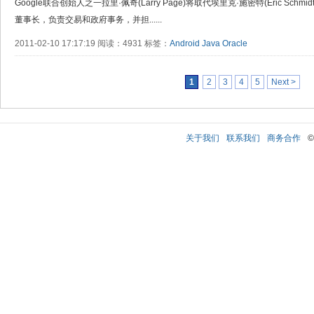
Google联合创始人之一拉里·佩奇(Larry Page)将取代埃里克·施密特(Eric Schm
董事长，负责交易和政府事务，并担......
2011-02-10 17:17:19 阅读：4931 标签：
Android
Java
Oracle
1
2
3
4
5
Next >
关于我们
联系我们
商务合作
©