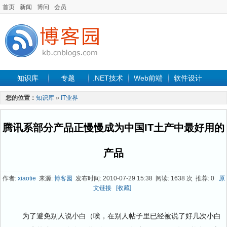
首页
新闻
博问
会员
知识库
专题
.NET技术
Web前端
软件设计
手机开发
软件工程
程序人生
项目管理
数据库
您的位置：
知识库
»
IT业界
最新文章
腾讯系部分产品正慢慢成为中国IT土产中最好用的
产品
作者:
xiaotie
来源:
博客园
发布时间: 2010-07-29 15:38 阅读: 1638 次 推荐: 0
原
文链接
[收藏]
为了避免别人说小白（唉，在别人帖子里已经被说了好几次小白