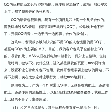
QQ的远程协助加远程控制功能，就变得很流畅了，成功让那边安装
上了，省了我来去的两张机票。
QQ的语音也很流畅。我有一个项目是和上海一个兄弟合作的。
源代码通过SVN管理，截图和聊天就通过QQ了。经常晚上他下班
了，开着QQ语音，一边干活一边闲聊，合作的很愉快。
这几年，发现很多以前认识的不用QQ的人也慢慢的用QQ了，
甚至将QQ作为主要的IM了。目前，我的客户也几乎全部都上QQ
的。尽管如此，MSN依旧在我电脑中躺着的，偶尔上去聊聊。但前
一段时间，微软不知发什么骚，进入某些微软的页面，msn要弹出
来，设置不让它弹出来也不管用。软件开发经常要上微软的网站，不
得不上啊，实在太烦这种流氓行为，就把msn给删了。
到现在为止，作为一个即时通讯软件，无论是在功能上、还是性
能上、还是使用的流畅性上，QQ已经胜过MSN很多很多，我在工作
上已经离不开了，主要用途：
（1）和客户语音聊天，甚至远程合作直接一聊几个小时；