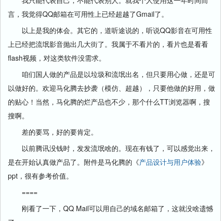
我只能代表自己，不能代表别人。就我个人使用这一年时间而
言，我觉得QQ邮箱在可用性上已经超越了Gmail了。
以上是我的体会。其它的，道听途说的，听说QQ影音在可用性
上已经把流氓影音抛出几大街了。我属于不看片的，看片也是看看
flash视频，对这类软件没需求。
咱们国人做的产品是以垃圾和流氓出名，但只要用心做，还是可
以做好的。欢迎马化腾去抄袭（模仿、超越），只要他做的好用，做
的贴心！当然，马化腾的烂产品也不少，那个什么TT浏览器啊，搜
搜啊。
差的要骂，好的要肯定。
以前腾讯没钱时，发发流氓啥的。现在有钱了，可以感觉出来，
是在开始认真做产品了。附件是马化腾的《
产品设计与用户体验
》
ppt，很有参考价值。
====
刚看了一下，QQ Mail可以用自己的域名邮箱了，这就没啥遗憾