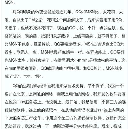
MSN。
对QQ印象的转变也就是最近几年。QQ和MSN比，太花哨，太
闹。自从出了TM之后，花哨这个问题解决了，后来试着用了用QQ，
习惯了，也就不觉得花哨了，现在的QQ，找一个好一点的皮肤，也
挺简洁的。闹的话，把群消息屏蔽掉，上线再隐身，就不再闹了。相
比MSN不稳定，经常掉线，QQ要稳定得多。MSN占资源也比QQ大
得多，联系人一多，MSN就慢得像蜗牛一样。在群功能上，QQ要领
先MSN太多，编程疲劳了，在群里调戏小mm也是很放松的事情，这
在msn里很难做到。QQ截屏功能也很好用。和QQ相比，MSN就变
成了“老”、“大”、“慢”。
QQ的远程协助经常被我用来做技术支持。举个例子，我的一个
客户在北京，是网通的网络，而我是电信的网络，我开发的软件要装
在他的linux服务器上。他没装上。最开始，我是使用一个第三方的远
程控制软件，连上他的笔记本，在从他的笔记本通过ssh连上内网的
linux服务器进行操作，使用这个第三方的远程控制软件，这操作完全
无法进行，我这边动一下，他那边要半分钟才能响应。后来，换成