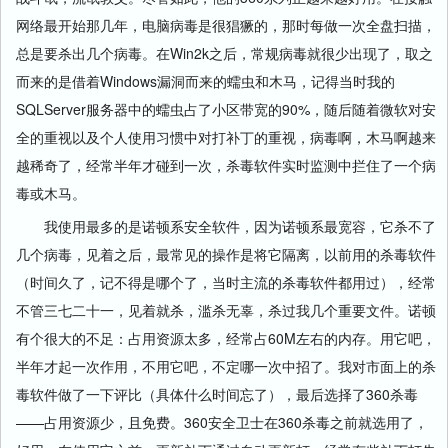
网络最开始那几年，电脑病毒是很猖獗的，那时每做一次全盘扫描，
总是要杀出几个病毒。在Win2k之后，常规病毒就很少出现了，取之
而来的是借着Windows漏洞而来的蠕虫和木马，记得当时我的
SQLServer服务器中的蠕虫占了小区带宽的90%，随后随着微软对安
全的重视以及个人使用习惯中对打补丁的重视，病毒啊，木马啊越来
越稀奇了，经常半年才碰到一次，杀毒软件实时监测中拦住了一个病
毒或木马。
我使用最多的是诺顿系安全软件，因为诺顿系最宽容，它杀不了
几个病毒，见着之后，最常见的操作是将它隔离，以前用的杀毒软件
（时间久了，记不得是哪个了，当时主流的杀毒软件都用过），经常
不管三七二十一，见着就杀，滥杀无辜，杀过我几个重要文件。诺顿
有个很大的不足：占用资源太多，经常占60M左右的内存。用它吧，
半年才起一次作用，不用它吧，不定哪一次中招了。我对市面上的杀
毒软件做了一下评比（具体什么时间忘了），最后选择了360杀毒
——占用资源少，且免费。360安全卫士在360杀毒之前就选用了，