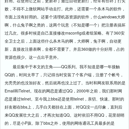
好用。在使用它之前，更新补丁通过自动更新打，经常有些补丁打失
败，不得不上微软网站手动去打。此外，还需要一个杀木马的软件，
市面上没有好用的。还要个清理机器资源的软件，什么windows大师
啊，什么兔子啊之类的，这两个玩意（不知是哪一个）把注册表搞坏
过几次。很多时候是自己直接修改msconfig或者组策略。有了360安
全卫士之后，上面这些什么杀木马的啊，大师啊，兔子啊，自动更
新，直接改注册表啊，全都不需要了。并且360做的十分好用，占的
资源也很少。这一点出乎意外。
最后集中于本文的主角——QQ系列。我不知道是哪一年接触
QQ的，时间太早了，只记得当时安装了个客户端，注册了个帐号，
光秃秃的也没加好友，然后就再也没上过了。当时和网友联系用的是
Email和Telnet。现在的网恋是通过QQ，2000年之前，我们那时网
恋是通过telnet。至今我上bbs还是使用telnet，亲切、快速。那时的
好友都在bbs上，几乎白天都挂在上面，对QQ没一点印象，直到后
来QQ发展壮大之后，才再次知道QQ。这时依旧不用QQ，花里胡哨
的，尽是小P孩。除了bbs之外，使用的网络通讯工具最多的是