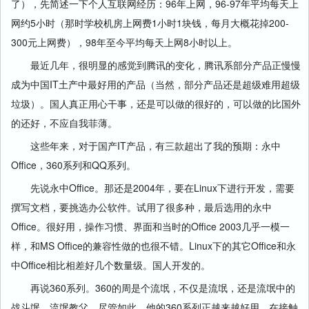
了），先简述一下个人互联网经历：96年上网，96-97年平均每天上
网约5小时（那时学校机房上网费1小时1块钱，每月大概花掉200-
300元上网费），98年至今平均每天上网8小时以上。
最近几年，很明显的感觉到腾讯的变化，腾讯系部分产品正慢慢
成为中国IT土产中最好用的产品（当然，部分产品还是超级难用超级
垃圾）。国人真正用心干事，还是可以做的很好的，可以做的比国外
的还好，不应自我菲薄。
这些年来，对于国产IT产品，有三款超出了我的预期：永中
Office，360系列和QQ系列。
先说永中Office。那还是2004年，要在Linux下进行开发，需要
撰写文档，要挑选办公软件。试用了很多种，最后选用的永中
Office。很好用，操作习惯、界面和当时的Office 2003几乎一模一
样，和MS Office的兼容性做的也很不错。Linux下的其它Office和永
中Office相比相差好几个数量级。国人开发的。
再说360系列。360的周是个流氓，不仅是流氓，还是流氓中的
战斗氓，流氓教父。尽管如此，他的360系列正越来越好用。在接触