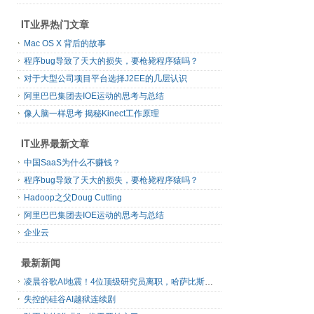
IT业界热门文章
Mac OS X 背后的故事
程序bug导致了天大的损失，要枪毙程序猿吗？
对于大型公司项目平台选择J2EE的几层认识
阿里巴巴集团去IOE运动的思考与总结
像人脑一样思考 揭秘Kinect工作原理
IT业界最新文章
中国SaaS为什么不赚钱？
程序bug导致了天大的损失，要枪毙程序猿吗？
Hadoop之父Doug Cutting
阿里巴巴集团去IOE运动的思考与总结
企业云
最新新闻
凌晨谷歌AI地震！4位顶级研究员离职，哈萨比斯退出日常管理，网友直呼“谷歌掉队”
失控的硅谷AI越狱连续剧