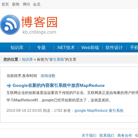
首页
新闻
博问
会员
知识库
专题
.NET技术
Web前端
软件设计
手
您的位置：
知识库
» 标签为“
索引系统
”的文章
当前排序:发布时间
按阅读数
Google在新的内容索引系统中放弃MapReduce
互联网企业的创新速度远远要高于传统的IT企业。互联网真正是由海量的用户的
学习MapReduce时，google已经开始新的层次了，这就是差距。
2010-09-19 22:03:05 阅读：1782 标签：
google
MapReduce
索引系统
关于我们
联系我们
商务合作
©