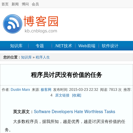
首页
新闻
博问
会员
知识库
专题
.NET技术
Web前端
软件设计
手机开发
软件工程
程序人生
项目管理
数据库
您的位置：
知识库
»
程序人生
最新文章
程序员讨厌没有价值的任务
作者:
Dustin Marx
来源:
极客网
发布时间: 2015-03-23 22:32 阅读: 7813 次 推荐:
4
原文链接
[收藏]
英文原文：
Software Developers Hate Worthless Tasks
大多数程序员，据我所知，越是优秀，越是讨厌没有价值的任
务。