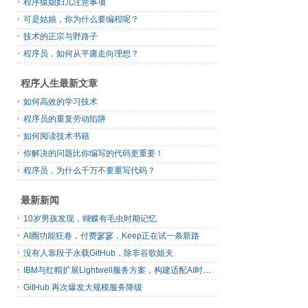
程序猿媳妇儿注意事项
可是姑娘，你为什么要编程呢？
技术的正宗与野路子
程序员，如何从平庸走向理想？
程序人生最新文章
如何高效的学习技术
程序员的重复劳动陷阱
如何阅读技术书籍
你解决的问题比你编写的代码更重要！
程序员，为什么千万不要重写代码？
最新新闻
10岁男孩发现，蝴蝶有毛虫时期记忆
AI圈功能狂卷，付费寥寥，Keep正在试一条新路
没有人靠段子永载GitHub，除非谷歌姐夫
IBM与红帽扩展Lightwell服务方案，构建适配AI时代开源生态的可信基础设施
GitHub 再次爆发大规模服务降级