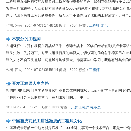
工程师在互联网科技的发展道路上扮演着很重要的角色，如创立微软的程序员比尔·盖茨
客先生扎克伯格，以及做搜索算法创建Google的佩奇和布林，这些互联网公司
题，也因为深知工程师的重要性，所以公司不免充满了浓郁的工程师文化。甚至..
作者: 阿呆 2014-07-03 17:48:18 阅读：7654 标签：
工程师
文化
不安分的工程师
在超级杯中，拜仁和切尔西战成平手，点球大战中，20岁的年轻的球员卢卡库站
球队失败，丢掉冠军。对于失落和愧疚的年轻人，切尔西的传奇射手德罗巴在Insta
球的人才不会罚失点球，罚点球你足够强大。你需要从中学习，我也有过类似的经历
作者: 四火 2014-07-02 08:58:14 阅读：5292 标签：
工程师
开发工程师人生之路
相对同时刚出校门同学从事其它行业而言优厚的薪水，以及不断学习更新的专业
了你那不让外人知的虚荣心。在刚出校门的几年中，......
2011-04-19 11:06:41 阅读：1823 标签：
开发
工程师
程序员
中国雅虎前员工讲述雅虎的工程师文化
中国雅虎最好的一个地方就是它和 Yahoo 全球共享同一个技术平台，那是一个有