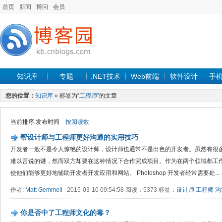
首页
新闻
博问
会员
知识库
专题
.NET技术
Web前端
软件设计
手
您的位置：
知识库
» 标签为“
工程师
”的文章
当前排序:发布时间
按阅读数
帮设计师与工程师更好沟通的实用技巧
开发者一般不是令人惊艳的设计师，设计师也通常不是出色的开发者。虽然有很
难以言说的谜，然而双方却要在这种情况下合作完成项目。作为在两个领域都工
使他们能够更好地辅助开发者开发应用和网站。 Photoshop 开发者经常需要处...
作者:
Matt Gemmell
2015-03-10 09:54:58 阅读：5373 标签：
设计师
工程师
沟
你是否中了工程师文化的毒？