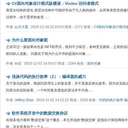
C#面向对象设计模式纵横谈：Visitor 访问者模式
类层次结构的变化 类层次结构中可能经常由于引入新的操作，从而将类型变得脆弱…… 
过程中，由于需求的改变......
作者:
山天大畜
2010-11-28 22:23:03 阅读：2271 标签：
C#面向对象设计模式
为什么要面向对象呢
之前写过一篇如果你也是.NET程序员，收到不少留言，各种意见都有，之前的
郁闷的人道歉。 问题在于我为什么不停的提面向对象......
作者:
xx念
2010-11-02 14:54:07 阅读：2264 标签：
面向对象
浅谈代码的执行效率（2）：编译器的威力
关于算法的选择，我谈到其理论上的复杂度，并不直接反映出效率。因为在实际
到算法的实际效果。一个时间复杂度低的算法并不代表......
作者:
Jeffrey Zhao
2010-11-02 14:22:22 阅读：2255 标签：
代码的执行效率
编
软件系统开发中的数据交换协议
在很多地方都有“数据交换”这个概念，本文所说的“数据交换” 是指在计算机网
统。这非常类似于一个人......