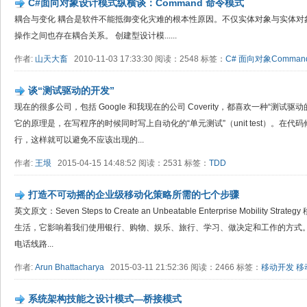
C#面向对象设计模式纵横谈：Command 命令模式
耦合与变化 耦合是软件不能抵御变化灾难的根本性原因。不仅实体对象与实体对
操作之间也存在耦合关系。 创建型设计模......
作者:
山天大畜
2010-11-03 17:33:30 阅读：2548 标签：
C#
面向对象Comman
谈“测试驱动的开发”
现在的很多公司，包括 Google 和我现在的公司 Coverity，都喜欢一种“测试驱动的开发”（
它的原理是，在写程序的时候同时写上自动化的“单元测试”（unit test）。在
行，这样就可以避免不应该出现的...
作者:
王垠
2015-04-15 14:48:52 阅读：2531 标签：
TDD
打造不可动摇的企业级移动化策略所需的七个步骤
英文原文：Seven Steps to Create an Unbeatable Enterprise Mobilit
生活，它影响着我们使用银行、购物、娱乐、旅行、学习、做决定和工作的方式。
电话线路...
作者:
Arun Bhattacharya
2015-03-11 21:52:36 阅读：2466 标签：
移动开发
移
系统架构技能之设计模式—桥接模式