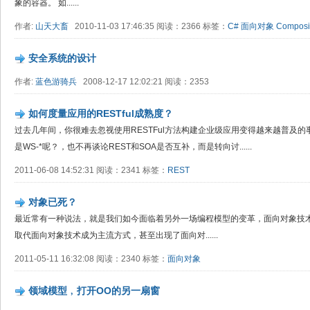
象的容器。 如......
作者:
山天大畜
2010-11-03 17:46:35 阅读：2366 标签：
C#
面向对象
Compos
安全系统的设计
作者:
蓝色游骑兵
2008-12-17 12:02:21 阅读：2353
如何度量应用的RESTful成熟度？
过去几年间，你很难去忽视使用RESTFul方法构建企业级应用变得越来越普及的
是WS-*呢？，也不再谈论REST和SOA是否互补，而是转向讨......
2011-06-08 14:52:31 阅读：2341 标签：
REST
对象已死？
最近常有一种说法，就是我们如今面临着另外一场编程模型的变革，面向对象技
取代面向对象技术成为主流方式，甚至出现了面向对......
2011-05-11 16:32:08 阅读：2340 标签：
面向对象
领域模型﹐打开OO的另一扇窗