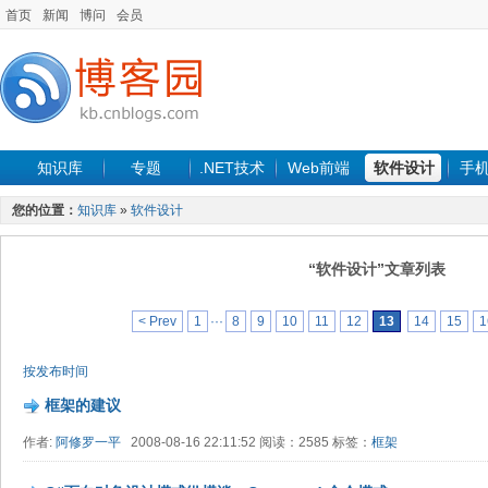
首页
新闻
博问
会员
知识库
专题
.NET技术
Web前端
软件设计
手
您的位置：
知识库
»
软件设计
“软件设计”文章列表
< Prev
1
···
8
9
10
11
12
13
14
15
1
按发布时间
框架的建议
作者:
阿修罗一平
2008-08-16 22:11:52 阅读：2585 标签：
框架