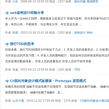
作者:
小生
2008-08-14 19:50:19 阅读：2327 标签：
面向对象
领域模型
web架构设计经验分享
本人作为一位web工程师，着眼最多之处莫过于 性能与架构，本次幸得参与sd2.
面，有些心得，不敢独享，与众博友分享，本文是这次参......
作者:
朱燚
2010-10-28 15:41:36 阅读：2302 标签：
架构设计
Web
推行TDD的思考
目前来看，推行TDD的障碍大约有如下几点：1. 开发人员的质量意识；2. 分析需
为开发起点的开发习惯；4. 开发人员的重构能力，包括如何识别坏味道和如何运用
尤其是测试数据准备； 开发人员的质量意识 开发人员对于软件质量...
作者: 张逸 2015-04-12 13:56:06 阅读：2281 标签：
TDD
C#面向对象设计模式纵横谈：Prototype 原型模式
依赖关系的倒置 抽象不应该依赖于实现细节，实现细节应该依赖于抽象。-抽象A
易需要重新编译） -抽象A依赖于抽象B，实......
作者:
山天大畜
2010-11-03 17:55:48 阅读：2276 标签：
C#面向对象设计模式