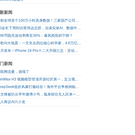
新新闻
冲刺全球首个100万小时具身数据！三家国产公司，联手了
LG会长下周到访英伟达总部，洽谈实体AI、数据中心、自动驾驶合作
比特币隐含波动率降至36%：暴风雨前的宁静？
谷歌AI大地震：一天失去四位核心科学家，4.6万亿美元巨头的重构之路
下月发布！iPhone 18 Pro十二大升级汇总：灵动岛首次缩小、首次2nm芯片
门新闻
互联网流量，崩塌了
MiniMax H3 视频模型登顶开源社区第一，定义视频模型领域“斩杀线”
DeepSeek低价风暴打服硅谷！海外平台争相倒贴V4 Flash
梁文锋被扒出早年微博小号，孤身前往无人区来一场相当 deep 的 seek 旅行
人再议AI六小龙