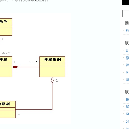
推
软
U
R
软
K
分
从