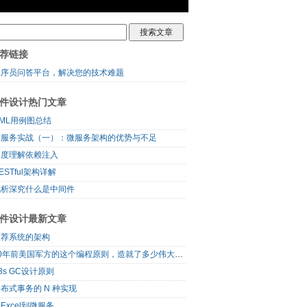
荐链接
程序员问答平台，解决您的技术难题
件设计热门文章
ML用例图总结
微服务实战（一）：微服务架构的优势与不足
深度理解依赖注入
ESTful架构详解
浅析深究什么是中间件
件设计最新文章
推荐系统的架构
60年前美国军方的这个编程原则，造就了多少伟大的框架
8s GC设计原则
布式事务的 N 种实现
Excel到微服务