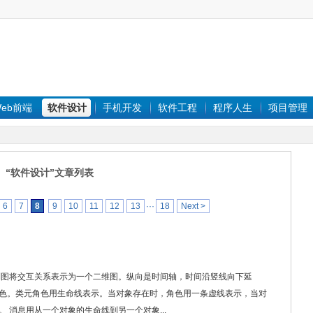
eb前端
软件设计
手机开发
软件工程
程序人生
项目管理
“软件设计”文章列表
6
7
8
9
10
11
12
13
···
18
Next >
列图将交互关系表示为一个二维图。纵向是时间轴，时间沿竖线向下延
色。类元角色用生命线表示。当对象存在时，角色用一条虚线表示，当对
 消息用从一个对象的生命线到另一个对象...