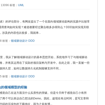
阅读：13096 标签：
UML
- 概述》的评论部分，有网友提出了一个在面向领域驱动架构的实践中比较常
通用查询如何实现？难道都要经过聚合根多步得到么？DDD如何实现关联
涉及的内容也比较多，我就单...
088 标签：
领域驱动设计
DDD
年里，我从了解领域驱动设计的基本思想开始，系统地学习了与领域驱动
格，并将其运用在了实际的项目架构与开发中。在此之前，我一直被一些
持久层，如何让数据持久化机制能够支持不同...
455 标签：
领域驱动设计
DDD
为的领域模型的经验
感觉自己在这方面没什么实质性的突破。但是今天终于感觉自己小有所
了两个可以表达自己想法的Demo。因此，趁现在有点时间，是写文章和
代码的压缩包的下载地址，因为之前有博...