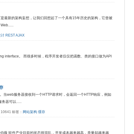
X + REST是最新的架构妄想，让我们回想起了一个具有15年历史的架构，它曾被
.....
设计
REST
AJAX
ogramming interface。 而很多时候，程序开发者仅仅把函数、类的接口做为API
存
解析HTTP协议。当web服务器接收到一个HTTP请求时，会返回一个HTTP响应，例如
可以......
读：10641 标签：
网站架构
缓存
Poulin 译者 侯伯薇 软件产业目前的状态很混乱，开发成本越来越高，质量却越来越