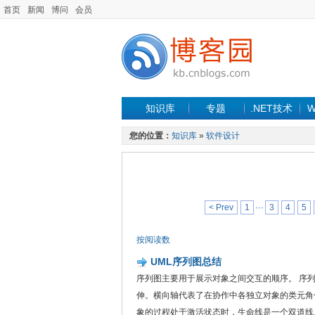
首页
新闻
博问
会员
知识库
专题
.NET技术
W
您的位置：
知识库
»
软件设计
< Prev
1
···
3
4
5
按阅读数
UML序列图总结
序列图主要用于展示对象之间交互的顺序。 序
伸。横向轴代表了在协作中各独立对象的类元角
象的过程处于激活状态时，生命线是一个双道线。