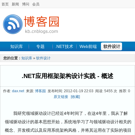
首页
新闻
博问
会员
知识库
专题
.NET技术
Web前端
软件设计
手机开发
软件工程
程序人生
项目管理
数据库
您的位置：
知识库
»
软件设计
最新文章
.NET应用框架架构设计实践 - 概述
作者:
dax.net
来源:
博客园
发布时间: 2012-01-19 22:03 阅读: 5455 次 推荐: 0
原文链接
[收藏]
我研究领域驱动设计已经近4年时间了，在这4年里，我从了解
领域驱动设计的基本思想开始，系统地学习了与领域驱动设计相关的
概念、开发模式以及应用系统架构风格，并将其运用在了实际的项目