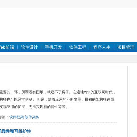
eb前端
软件设计
手机开发
软件工程
程序人生
项目管理
重要的一环，所谓没有图纸，就建不了房子。在遍地App的互联网时代，
构师也可以经常借鉴。 但是，随着应用的不断发展，最初的架构往往面
现应用的扩展、无法实现新的特性等等。...
0 标签：
软件框架
软件架构
可靠性和可维护性