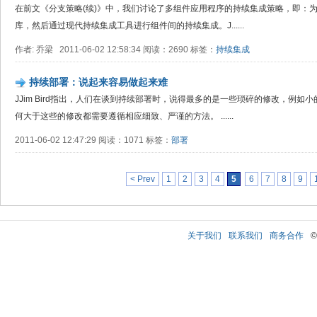
在前文《分支策略(续)》中，我们讨论了多组件应用程序的持续集成策略，即：
库，然后通过现代持续集成工具进行组件间的持续集成。J......
作者: 乔梁 2011-06-02 12:58:34 阅读：2690 标签：
持续集成
持续部署：说起来容易做起来难
JJim Bird指出，人们在谈到持续部署时，说得最多的是一些琐碎的修改，例
何大于这些的修改都需要遵循相应细致、严谨的方法。 ......
2011-06-02 12:47:29 阅读：1071 标签：
部署
< Prev
1
2
3
4
5
6
7
8
9
关于我们
联系我们
商务合作
©