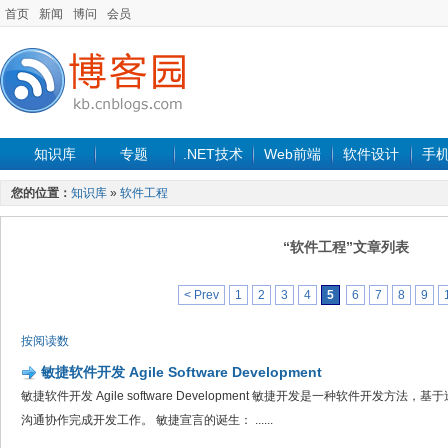
首页
新闻
博问
会员
知识库
专题
.NET技术
Web前端
软件设计
手
您的位置：
知识库
»
软件工程
“软件工程”文章列表
< Prev
1
2
3
4
5
6
7
8
9
按阅读数
敏捷软件开发 Agile Software Development
敏捷软件开发 Agile software Development 敏捷开发是一种软件开发方
沟通协作完成开发工作。 敏捷宣言的诞生： ......