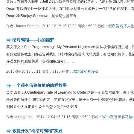
导读：在很多人眼中，Jeff Dean 就是谷歌技术的代名词，也是谷歌如此强大的重
Dean 背后的另外一位技术大神。在谷歌从创业公司成长为一代巨头的过程中，有数
Dean 和 Sanjay Ghemawat 是最初也是至今...
作者: James Somers 2018-12-15 15:12:22 阅读：5023 标签：
程序员
程序人
结对编程——我的噩梦
英文原文：Pair Programming - My Personal Nightmare 自从极
有的敏捷传教士们都在告诉我们：结对编程能提高代码质量，有助知识共享，甚
序员之间的感情关系（参看拥抱编程）。 ...
2016-04-16 13:55:11 阅读：9195 标签：
结对编程
程序员
一个很有借鉴价值的编程故事
英文原文：A Cautionary Tale of Learning to Code 这是一个真实
步步走向疯狂？ 我穿着西装，坐在办公室里，脑子里有一个模糊的创业想法。然
到过几个人在那吹牛说自己怎么使用一种叫R...
作者: moqiguzhu 2014-12-04 16:21:15 阅读：9622 标签：
Web应用
黑客马拉
敏捷开发“松结对编程”实践