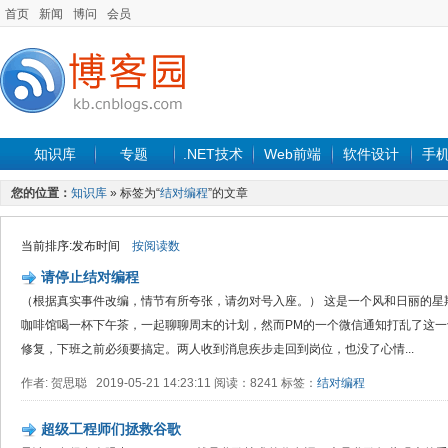
首页
新闻
博问
会员
知识库
专题
.NET技术
Web前端
软件设计
手
您的位置：
知识库
» 标签为“
结对编程
”的文章
当前排序:发布时间
按阅读数
请停止结对编程
（根据真实事件改编，情节有所夸张，请勿对号入座。） 这是一个风和日丽的星期五下午
咖啡馆喝一杯下午茶，一起聊聊周末的计划，然而PM的一个微信通知打乱了这一
修复，下班之前必须要搞定。两人收到消息疾步走回到岗位，也没了心情...
作者: 贺思聪 2019-05-21 14:23:11 阅读：8241 标签：
结对编程
超级工程师们拯救谷歌