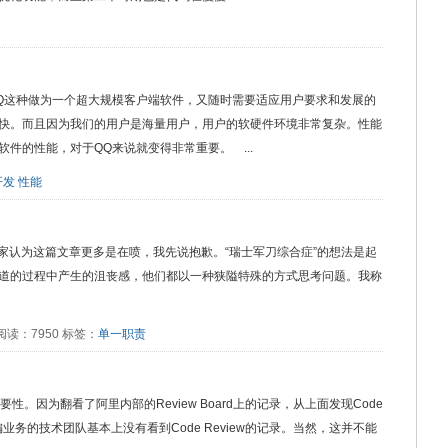
Q这种做为一个超大规模客户端软件，又随时需要适应用户要求和发展的
快。而且因为我们的用户是海量用户，用户的软硬件环境非常复杂。性能
件的性能，对于QQ来说就变得非常重要。 ...
开发
性能
rome 如果大家认为这篇文章更多是在喷，我先说抱歉。“瑞士军刀综合症”的想法是起
道的过程中产生的沮丧感，他们都以一种狭隘特殊的方式思考问题。我称
:31 阅读：7950 标签：
单一职责
重要性。因为翻看了阿里内部的Review Board上的记录，从上面发现Code
业务的技术团队基本上没有看到Code Review的记录。当然，这并不能