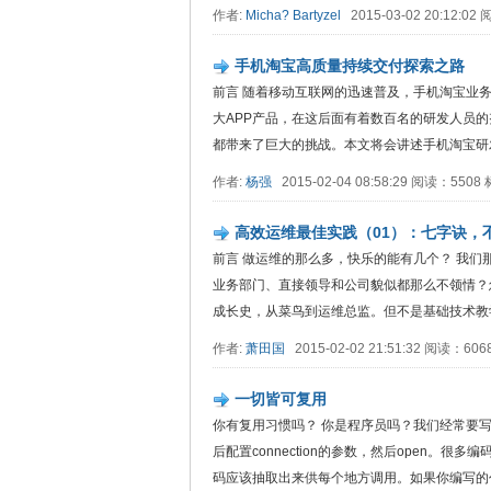
作者:
Micha? Bartyzel
2015-03-02 20:12:0
手机淘宝高质量持续交付探索之路
前言 随着移动互联网的迅速普及，手机淘宝业务
大APP产品，在这后面有着数百名的研发人员
都带来了巨大的挑战。本文将会讲述手机淘宝研发
作者:
杨强
2015-02-04 08:58:29 阅读：550
高效运维最佳实践（01）：七字诀，
前言 做运维的那么多，快乐的能有几个？ 我
业务部门、直接领导和公司貌似都那么不领情？
成长史，从菜鸟到运维总监。但不是基础技术教学
作者:
萧田国
2015-02-02 21:51:32 阅读：60
一切皆可复用
你有复用习惯吗？ 你是程序员吗？我们经常要写数
后配置connection的参数，然后open
码应该抽取出来供每个地方调用。如果你编写的代