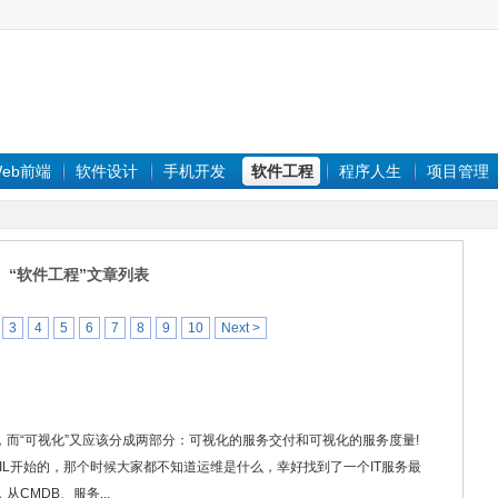
eb前端
软件设计
手机开发
软件工程
程序人生
项目管理
“软件工程”文章列表
3
4
5
6
7
8
9
10
Next >
，而“可视化”又应该分成两部分：可视化的服务交付和可视化的服务度量!
TIL开始的，那个时候大家都不知道运维是什么，幸好找到了一个IT服务最
CMDB、服务...