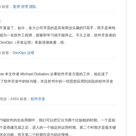
13 标签：
复用
管理
团队
诀
不复返了。如今，各大公司寻觅的是具有商业头脑的IT高手，而不是单纯
成为一名软件工程师，探索和学习就不能停止。不久之前，软件开发者的
vOps（开发运营）革新浪潮来袭，强...
78 标签：
DevOps
运维
and Slow 本文作者 Michael Dubakov 从事软件开发方面的工作，他在读了
》后，思考了软件开发中的快与慢，并且把书中的一些思想应用到实际的软件开发
:47 阅读：4484 标签：
软件开发
客户端软件的生命周期中，我们可以把它分为两个比较粗的时期。一个是前
个是搭建完成之后，进入的一个稳定的运营时期。第二个时期才是最关键
化功能，而且第二个时期也是代码在慢慢...