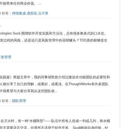
带来任何商业价值。 ...
88 标签：
持续集成
虚拟化
云计算
？
 Methodologies Suck 围绕软件开发实践和方法论，总有很多教条式的口水仗。
软件开发过程的风险，还是说只是风险管理中的花哨噱头？TDD真的能够促生
开发管理
实践篇》两篇文章中，我的同事胡凯曾介绍过建设全功能团队的必要性和
分享了自己的理解，或看好，或看淡。在ThoughtWorks有许多团队
我希望与大家分享我从这些团队收...
46 标签：
团队管理
 Structure 在灭火时，有一种“水桶阵型”——队伍中所有人排成一列或几列，将水桶
不需要语言交流，但显然不适用于软件开发。 Scott根据自身经验，针