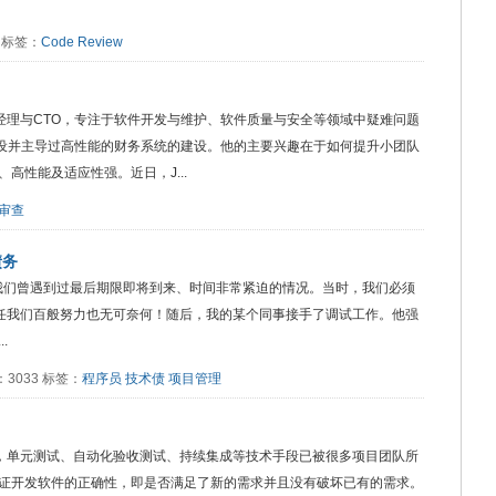
5 标签：
Code Review
项目经理与CTO，专注于软件开发与维护、软件质量与安全等领域中疑难问题
建设并主导过高性能的财务系统的建设。他的主要兴趣在于如何提升小团队
高性能及适应性强。近日，J...
审查
债务
nical Debt 我们曾遇到过最后期限即将到来、时间非常紧迫的情况。当时，我们必须
，任我们百般努力也无可奈何！随后，我的某个同事接手了调试工作。他强
.
阅读：3033 标签：
程序员
技术债
项目管理
 现如今，单元测试、自动化验收测试、持续集成等技术手段已被很多项目团队所
证开发软件的正确性，即是否满足了新的需求并且没有破坏已有的需求。