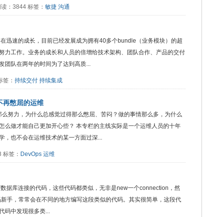
2 阅读：3844 标签：
敏捷
沟通
在迅速的成长，目前已经发展成为拥有40多个bundle（业务模块）的超
的努力工作。业务的成长和人员的倍增给技术架构、团队合作、产品的交付
团队在两年的时间为了达到高质...
8 标签：
持续交付
持续集成
不再憋屈的运维
们那么努力，为什么总感觉过得那么憋屈、苦闷？做的事情那么多，为什么
怎么做才能自己更加开心些？ 本专栏的主线实际是一个运维人员的十年
，也不会在运维技术的某一方面过深...
68 标签：
DevOps
运维
据库连接的代码，这些代码都类似，无非是new一个connection，然
。很多编码新手，常常会在不同的地方编写这段类似的代码。其实很简单，这段代
码中发现很多类...