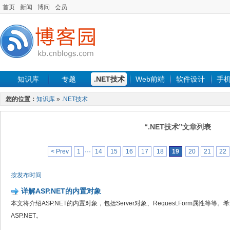
首页
新闻
博问
会员
知识库
专题
.NET技术
Web前端
软件设计
手
您的位置：
知识库
»
.NET技术
“.NET技术”文章列表
< Prev
1
···
14
15
16
17
18
19
20
21
22
按发布时间
详解ASP.NET的内置对象
本文将介绍ASP.NET的内置对象，包括Server对象、Request.Form属性
ASP.NET。