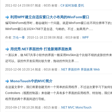
2011-02-14 23:08:07 阅读：6035 标签：
C#
延时加载
委托
利用WPF建立自适应窗口大小布局的WinForm窗口
编写WinForm程序时，都会碰到一个问题。就是WinForm窗口在不同分辨率
WinForm窗口在1024×768下是合适、匀称的。不过，如果用户......
作者:
万仓一黍
2010-11-18 22:08:08 阅读：6019 标签：
WPF
用优秀.NET界面控件 打造新潮界面效果
一直以来，做.NET共享小软件的界面一般采用IrisSkin这个比较不错的皮肤
还可以。该控件开发应用比较方便，拖动控件到主界......
2010-12-06 10:20:14 阅读：6016 标签：
.NET
界面控件
界面效果
Web
MonoTouch中的MVC简介
在这篇文章中，我们将要创建另外一个简单的应用程序，不过这次要学习下如何使用V
Controllers（视图控制器）来创建一个具有多个界面的应用程序。特别地，我们将使用UIN
程序里的两个界面间进行导航。
2010-09-17 08:10:28 阅读：6015 标签：
.NET
MVC
MonoTouch