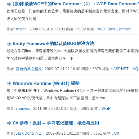
[原创]谈谈WCF中的Data Contract（4）：WCF Data Contract V
软件工程是一门独特的工程艺术，需要解决的是不断改变的需求变化。而对于WC
统之间的交互问题。
作者:
Artech
2008-08-14 10:06:03 阅读：5882 标签：
WCF
Data Contract
Entity Framework的默认值BUG解决方法
最近在学习linq，博客园开设的linq专题以及园友们写的博客为我们提供了丰
学习过程中遇到的问题，跟大家分享一下~
作者:
蓝色的风之精灵
2009-07-11 01:16:40 阅读：5879 标签：
ASP.NET
LINQ 
Windows Runtime (WinRT) 揭秘
看了个BUILD的PPT，Windows Runtime (RT)并不是一些新闻网站说的那样
是Win32 API的现代版，其中有很深的.NET的基因，是Metro......
作者:
shanyou
2011-09-20 10:10:29 阅读：5861 标签：
WinRT
C# 参考：反射 -- 学习笔记整理，概念与应用
作者:
Jack Dong .NET
2009-05-21 10:11:37 阅读：5851 标签：
C#