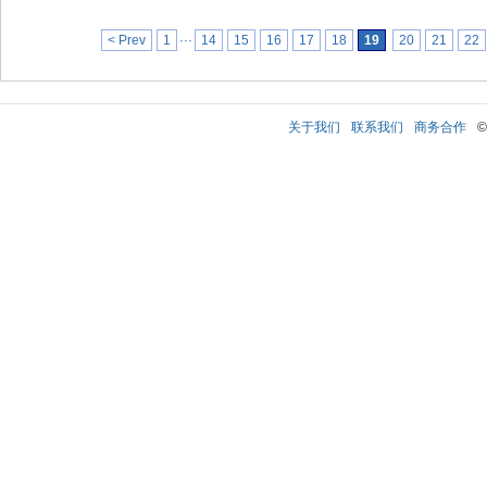
< Prev
1
···
14
15
16
17
18
19
20
21
22
关于我们
联系我们
商务合作
©