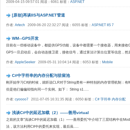
2009-04-15 09:57:01 阅读：6061 标签：
ASP.NET
[原创]再谈IIS与ASP.NET管道
作者:
Artech
2009-06-20 22:32:27 阅读：6055 标签：
ASP.NET
IIS 7
WM--GPS开发
目前在一些移动设备中，都提供GPS功能，设备中都需要一个接收器，用来接收G
GPS一旦启动后，会自动连接卫星，接收信号，通过算法计算出位置等信息，然后以N
作者:
AppleSeeker
2009-05-31 10:04:14 阅读：6053 标签：
Mobile
C#中字符串的内存分配与驻留池
刚开始学习C#的时候，就听说CLR对于String类有一种特别的内存管理机制：有时
但是他们偏偏却指向同一个实例。如下： String s1......
作者:
cyoooo7
2011-07-05 16:31:35 阅读：6050 标签：
C#
字符串
内存分配
浅谈C#中的延迟加载（2）——善用virtual
之前的文章"浅谈C#中的延迟加载（1）——善用委托"中介绍了三层结构中在Mo
法，该方法利用C#中的委托来实现，最后虽......