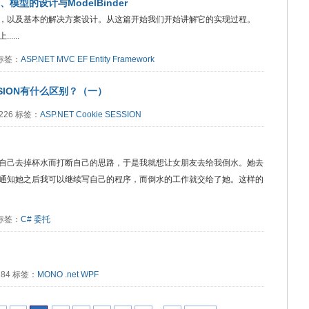
二、模型的设计与ModelBinder
，以及基本的解决方案设计。从这篇开始我们开始讲解它的实现过程。
...
9 标签：
ASP.NET MVC
EF
Entity Framework
SSION有什么区别？（一）
8226 标签：
ASP.NET
Cookie
SESSION
自己去掉杯水而打断自己的思路，于是我就想让女朋友去给我倒水。她去
通知她之后我可以继续写自己的程序，而倒水的工作就交给了她。这样的
1 标签：
C#
委托
8184 标签：
MONO
.net
WPF