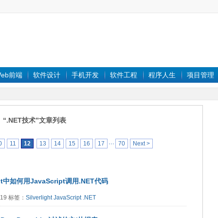
eb前端
软件设计
手机开发
软件工程
程序人生
项目管理
“.NET技术”文章列表
0
11
12
13
14
15
16
17
···
70
Next >
ight中如何用JavaScript调用.NET代码
8619 标签：
Silverlight
JavaScript
.NET