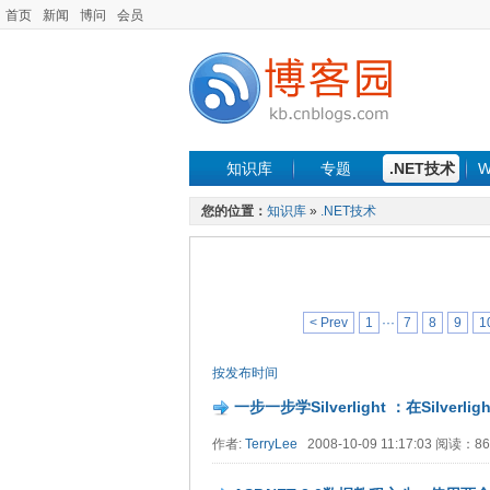
首页
新闻
博问
会员
知识库
专题
.NET技术
W
您的位置：
知识库
»
.NET技术
< Prev
1
···
7
8
9
1
按发布时间
一步一步学Silverlight ：在Silverl
作者:
TerryLee
2008-10-09 11:17:03 阅读：