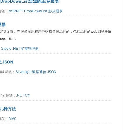
DropDownList过滤的主/从报表
7 标签：
ASP.NET
DropDownList
主/从报表
管理器
义设置。在很多应用程序中这都是很流行的，包括流行的web浏览器IE
、E......
l Studio
.NET
扩展管理器
之JSON
8504 标签：
Silverlight
数据通信
JSON
8442 标签：
.NET
C#
的几种方法
1 标签：
MVC