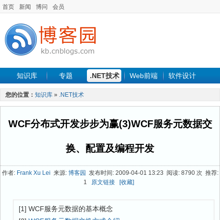
首页
新闻
博问
会员
知识库
专题
.NET技术
Web前端
软件设计
手机开发
软件工程
程序人生
项目管理
数据库
您的位置：
知识库
»
.NET技术
最新文章
WCF分布式开发步步为赢(3)WCF服务元数据交
换、配置及编程开发
作者:
Frank Xu Lei
来源:
博客园
发布时间: 2009-04-01 13:23 阅读: 8790 次 推荐:
1
原文链接
[收藏]
[1] WCF服务元数据的基本概念