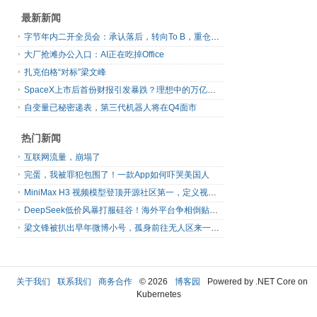
最新新闻
字节年内二开全员会：承认落后，转向To B，重仓年轻人
大厂抢滩办公入口：AI正在吃掉Office
扎克伯格“对标”梁文峰
SpaceX上市后首份财报引发暴跌？理想中的万亿营收太空AI公司，正在靠地面AI云挣钱
自变量已秘密递表，第三代机器人将在Q4面市
热门新闻
互联网流量，崩塌了
完蛋，我被罪犯包围了！一款App如何吓哭美国人
MiniMax H3 视频模型登顶开源社区第一，定义视频模型领域“斩杀线”
DeepSeek低价风暴打服硅谷！海外平台争相倒贴V4 Flash
梁文锋被扒出早年微博小号，孤身前往无人区来一场相当 deep 的 seek 旅行
关于我们
联系我们
商务合作
© 2026
博客园
Powered by .NET Core on
Kubernetes