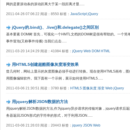
网的是要滚动条的滚动距离大于某一段距离才显......
2011-04-26 07:06:22 阅读：8550 标签：
JavaScript
jQuery
jQuery的.bind()、.live()和.delegate()之间区别
基本要素 DOM树 首先，可视化一个HMTL文档的DOM树是很有帮助的。一个简
事件冒泡(又称事件传播) 当我们点击......
2011-03-20 14:24:29 阅读：41084 标签：
jQuery
Web
DOM
HTML
用HTML5创建超酷图像灰度渐变效果
曾几何时，网站上显示的灰度图像必须手动进行转换。现在使用HTML5画布，
用图像编辑软件。我下面有一个示例，展示如何使用HTML5......
2011-03-06 21:30:51 阅读：3780 标签：
HTML5
图像灰度
渐变
Web
jQuery
用jquery解析JSON数据的方法
用jquery解析JSON数据的方法,作为jquery异步请求的传输对象，jquery请求
务器返回JSON形式的字符串的形式，对于利用JSON......
2011-03-06 21:26:03 阅读：20443 标签：
jquery
JSON
Web