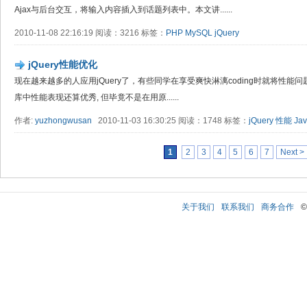
Ajax与后台交互，将输入内容插入到话题列表中。本文讲......
2010-11-08 22:16:19 阅读：3216 标签：
PHP
MySQL
jQuery
jQuery性能优化
现在越来越多的人应用jQuery了，有些同学在享受爽快淋漓coding时就将性能问题忽略
库中性能表现还算优秀, 但毕竟不是在用原......
作者:
yuzhongwusan
2010-11-03 16:30:25 阅读：1748 标签：
jQuery
性能
Jav
1
2
3
4
5
6
7
Next >
关于我们
联系我们
商务合作
©