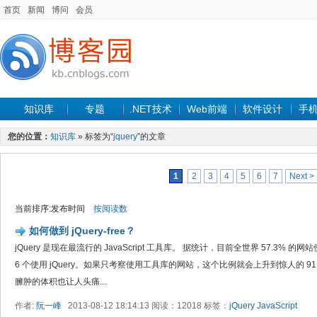
首页
新闻
博问
会员
知识库
专题
.NET技术
Web前端
软件设计
手
您的位置：
知识库
» 标签为“
jquery
”的文章
1
2
3
4
5
6
7
Next >
当前排序:发布时间
按阅读数
如何做到 jQuery-free？
jQuery 是现在最流行的 JavaScript 工具库。 据统计，目前全世界 57.3%
6 个使用 jQuery。如果只考察使用工具库的网站，这个比例就会上升到惊人的 91.7
臃肿的体积也让人头痛...
作者:
阮一峰
2013-08-12 18:14:13 阅读：12018 标签：
jQuery
JavaScript