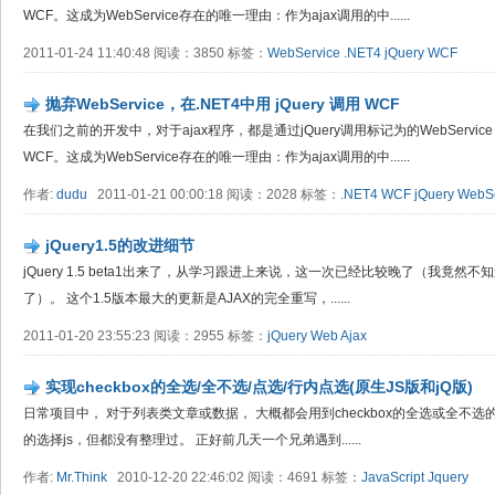
WCF。这成为WebService存在的唯一理由：作为ajax调用的中......
2011-01-24 11:40:48 阅读：3850 标签：
WebService
.NET4
jQuery
WCF
抛弃WebService，在.NET4中用 jQuery 调用 WCF
在我们之前的开发中，对于ajax程序，都是通过jQuery调用标记为的WebService
WCF。这成为WebService存在的唯一理由：作为ajax调用的中......
作者:
dudu
2011-01-21 00:00:18 阅读：2028 标签：
.NET4
WCF
jQuery
WebSe
jQuery1.5的改进细节
jQuery 1.5 beta1出来了，从学习跟进上来说，这一次已经比较晚了（我竟然不知道
了）。 这个1.5版本最大的更新是AJAX的完全重写，......
2011-01-20 23:55:23 阅读：2955 标签：
jQuery
Web
Ajax
实现checkbox的全选/全不选/点选/行内点选(原生JS版和jQ版)
日常项目中， 对于列表类文章或数据， 大概都会用到checkbox的全选或全不选的
的选择js，但都没有整理过。 正好前几天一个兄弟遇到......
作者:
Mr.Think
2010-12-20 22:46:02 阅读：4691 标签：
JavaScript
Jquery