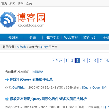
首页
新闻
博问
会员
知识库
专题
.NET技术
Web前端
软件设计
手
您的位置：
知识库
» 标签为“
jQuery
”的文章
< Prev
1
2
3
4
5
6
7
Ne
当前排序:发布时间
按阅读数
[推荐] jQuery 表格插件汇总
作者:
GWPBrian
2010-07-09 15:42:48 阅读：6949 标签：
jQuery
jQuery 插件
微软发布最新jQuery国际化插件 诸多实例用法解析
作者: Scott Guthrie Scott Guthrie 2010-06-28 11:46:05 阅读：8294 标签：
jQue