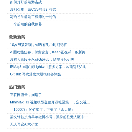
如何打好前端游击战
没那么难，谈CSS的设计模式
写给初学前端工程师的一封信
一个前端的自我修养
最新新闻
10岁男孩发现，蝴蝶有毛虫时期记忆
AI圈功能狂卷，付费寥寥，Keep正在试一条新路
没有人靠段子永载GitHub，除非谷歌姐夫
IBM与红帽扩展Lightwell服务方案，构建适配AI时代开源生态的可信基础设施
GitHub 再次爆发大规模服务降级
热门新闻
互联网流量，崩塌了
MiniMax H3 视频模型登顶开源社区第一，定义视频模型领域“斩杀线”
「1000万」的竹知了，下架了「余大嘴」
梁文锋被扒出早年微博小号，孤身前往无人区来一场相当 deep 的 seek 旅行
无人再议AI六小龙