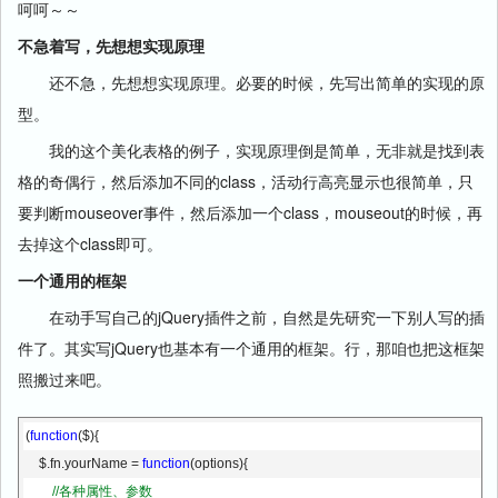
呵呵～～
不急着写，先想想实现原理
还不急，先想想实现原理。必要的时候，先写出简单的实现的原
型。
我的这个美化表格的例子，实现原理倒是简单，无非就是找到表
格的奇偶行，然后添加不同的class，活动行高亮显示也很简单，只
要判断mouseover事件，然后添加一个class，mouseout的时候，再
去掉这个class即可。
一个通用的框架
在动手写自己的jQuery插件之前，自然是先研究一下别人写的插
件了。其实写jQuery也基本有一个通用的框架。行，那咱也把这框架
照搬过来吧。
(
function
($){
    $.fn.yourName = 
function
(options){
//各种属性、参数