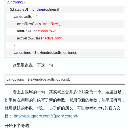
(
function
($){
    $.fn.tableUI = 
function
(options){
var
 defaults = {
            evenRowClass:
"evenRow"
,
            oddRowClass:
"oddRow"
,
            activeRowClass:
"activeRow"
        }
var
 options = $.extend(defaults, options);
this
.each(
function
(){
这里重点说一下这一句：
//实现代码
        });
var
 options = $.extend(defaults, options);
    };
})(jQuery);
看上去很屌的一句，其实就是合并多个对象为一个。这里就是，
如果你在调用的时候写了新的参数，就用你新的参数，如果没有写，
就用默认的参数。想进一步了解的朋友，可以参考jquery的官方文
档：
http://api.jquery.com/jQuery.extend/
开始下半身吧