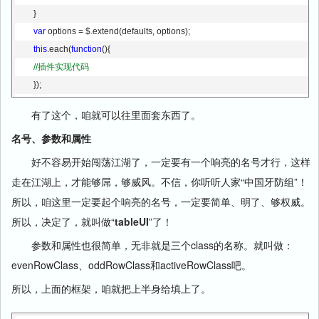
        }
var
 options = $.extend(defaults, options);
this
.each(
function
(){
//插件实现代码
        });
    };
有了这个，咱就可以往里面套东西了。
})(jQuery);
名号、参数和属性
好不容易开始闯荡江湖了，一定要有一个响亮的名号才行，这样
走在江湖上，才能够屌，够威风。不信，你听听人家“中国牙防组”！
所以，咱这里一定要起个响亮的名号，一定要简单、明了、够权威。
所以，决定了，就叫做“
tableUI
”了！
参数和属性也很简单，无非就是三个class的名称。就叫做：
evenRowClass、oddRowClass和activeRowClass吧。
所以，上面的框架，咱就把上半身给填上了。