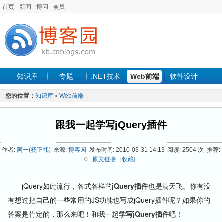
首页
新闻
博问
会员
知识库
专题
.NET技术
Web前端
软件设计
手机开发
软件工程
程序人生
项目管理
数据库
您的位置：
知识库
»
Web前端
最新文章
跟我一起学写jQuery插件
作者:
阿一(杨正祎)
来源:
博客园
发布时间: 2010-03-31 14:13 阅读: 2504 次 推荐:
0
原文链接
[收藏]
jQuery如此流行，各式各样的
jQuery插件
也是满天飞。你有没
有想过把自己的一些常用的JS功能也写成jQuery插件呢？如果你的
答案是肯定的，那么来吧！和我一起
学写jQuery插件
吧！