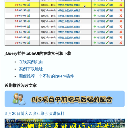
this
.each(
function
(){
var
 thisTable=$(
this
);
//添加奇偶行颜色
            $(thisTable).find(
"tr:even"
).addClass(options.evenRowClass);
            $(thisTable).find(
"tr:odd"
).addClass(options.oddRowClass);
//添加活动行颜色
            $(thisTable).find(
"tr"
).bind(
"mouseover"
,
function
(){
jQuery插件tableUI的在线实例和下载
                $(
this
).addClass(options.activeRowClass);
在线实例页面
            });
实例下载地址
            $(thisTable).find(
"tr"
).bind(
"mouseout"
,
function
(){
顺便推荐一个不错的jquery插件
                $(
this
).removeClass(options.activeRowClass);
            });
近期推荐阅读文章
        });
    };
})(jQuery);
3 月20日博客园张江聚会演讲资料