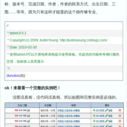
            $(thisTable).find(
"tr:odd"
).addClass(options.oddRowClass);
称、版本号、完成日期、作者，作者的联系方式、出生日期、三
//添加活动行颜色
围……等等。因为只有这样才能显的这个插件够专业。
            $(thisTable).find(
"tr"
).bind(
"mouseover"
,
function
(){
                $(
this
).addClass(options.activeRowClass);
/*
            });
 * tableUI 0.1
            $(thisTable).find(
"tr"
).bind(
"mouseout"
,
function
(){
 * Copyright (c) 2009 JustinYoung  http://justinyoung.cnblogs.com/
                $(
this
).removeClass(options.activeRowClass);
 * Date: 2010-03-30
            });
 * 使用tableUI可以方便地将表格提示使用体验。先提供的功能有奇偶行颜色
        });
交替，鼠标移上高亮显示
    };
 */
})(jQuery);
(
function
($){
    $.fn.tableUI = 
function
(options){
ok！来看看一个完整的实例吧！
var
 defaults = {
没图没真相，没代码没真相。所以贴图和完整实例是必须的。
            evenRowClass:
"evenRow"
,
            oddRowClass:
"oddRow"
,
            activeRowClass:
"activeRow"
        }
var
 options = $.extend(defaults, options);