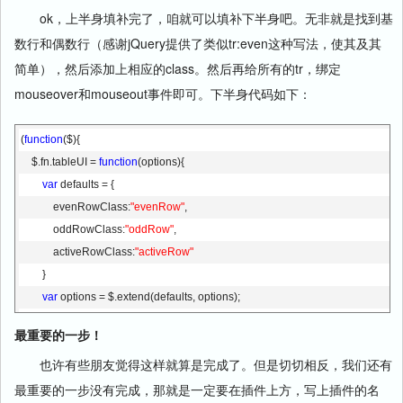
ok，上半身填补完了，咱就可以填补下半身吧。无非就是找到基
数行和偶数行（感谢jQuery提供了类似tr:even这种写法，使其及其
简单），然后添加上相应的class。然后再给所有的tr，绑定
mouseover和mouseout事件即可。下半身代码如下：
(
function
($){
    $.fn.tableUI = 
function
(options){
var
 defaults = {
            evenRowClass:
"evenRow"
,
            oddRowClass:
"oddRow"
,
            activeRowClass:
"activeRow"
        }
var
 options = $.extend(defaults, options);
this
.each(
function
(){
最重要的一步！
var
 thisTable=$(
this
);
也许有些朋友觉得这样就算是完成了。但是切切相反，我们还有
//添加奇偶行颜色
最重要的一步没有完成，那就是一定要在插件上方，写上插件的名
            $(thisTable).find(
"tr:even"
).addClass(options.evenRowClass);