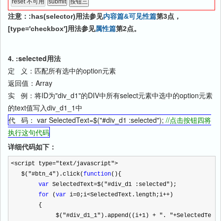
注意：:has(selector)用法参见
内容篇&可见性篇
第3点，
[type='checkbox']用法参见
属性篇
第2点。
4. :selected用法
定 义：匹配所有选中的option元素
返回值：Array
实 例：将ID为"div_d1"的DIV中所有select元素中选中的option元素
的text值写入div_d1_1中
代 码： var SelectedText=$("#div_d1 :selected");
//点击按钮四将
执行这句代码
详细代码如下：
<
script type
=
"
text/javascript
"
>
$(
"
#btn_4
"
).click(
function
(){
var
SelectedText
=
$(
"
#div_d1 :selected
"
);
for
(
var
i
=
0
;i
<
SelectedText.length;i
++
)
{
$(
"
#div_d1_1
"
).append((i
+
1
)
+
"
.
"
+
SelectedTe