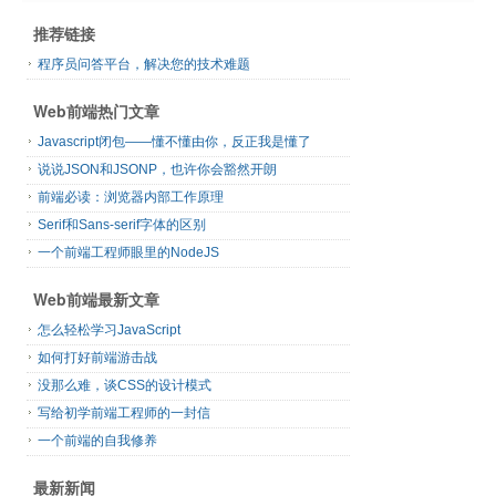
推荐链接
程序员问答平台，解决您的技术难题
Web前端热门文章
Javascript闭包——懂不懂由你，反正我是懂了
说说JSON和JSONP，也许你会豁然开朗
前端必读：浏览器内部工作原理
Serif和Sans-serif字体的区别
一个前端工程师眼里的NodeJS
Web前端最新文章
怎么轻松学习JavaScript
如何打好前端游击战
没那么难，谈CSS的设计模式
写给初学前端工程师的一封信
一个前端的自我修养
最新新闻