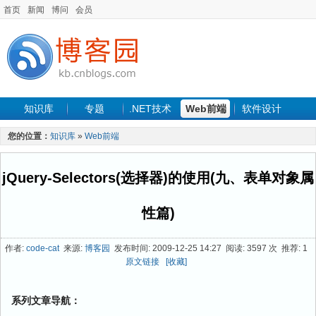
首页
新闻
博问
会员
知识库
专题
.NET技术
Web前端
软件设计
手机开发
软件工程
程序人生
项目管理
数据库
您的位置：
知识库
»
Web前端
最新文章
jQuery-Selectors(选择器)的使用(九、表单对象属
性篇)
作者:
code-cat
来源:
博客园
发布时间: 2009-12-25 14:27 阅读: 3597 次 推荐: 1
原文链接
[收藏]
系列文章导航：