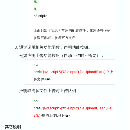
}
)
;
}
)
;
</
script
>
上面列出了我认为常用的配置选项，此外还有很多
参数可配置，参考官方文档
通过调用相关功能函数，声明功能按钮。
例如声明上传功能按钮（自动上传时不需要）：
<
a
href
=
"javascript:$('#fileInput').fileUploadStart();"
>
上
传文件
<
/
a
>
声明取消多文件上传时上传队列：
<
a
href
=
"javascript:$('#fileInput').fileUploadClearQueu
e();"
>
取消上传队列
<
/
a
>
其它说明