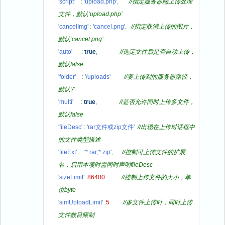
'script'
:
'upload.php'
,
//指定服务器端上传处理
文件，默认‘upload.php’
'cancelImg'
:
'cancel.png'
,
//指定取消上传的图片，
默认‘cancel.png’
'auto'
:
true
,
//选定文件后是否自动上传，
默认false
'folder'
:
'/uploads'
//要上传到的服务器路径，
默认‘/’
'multi'
:
true
,
//是否允许同时上传多文件，
默认false
'fileDesc'
:
'rar文件或zip文件'
//出现在上传对话框中
的文件类型描述
'fileExt'
:
'*.rar;*.zip'
,
//控制可上传文件的扩展
名，启用本项时需同时声明fileDesc
'sizeLimit'
:
86400
//控制上传文件的大小，单
位byte
'simUploadLimit'
:
5
//多文件上传时，同时上传
文件数目限制