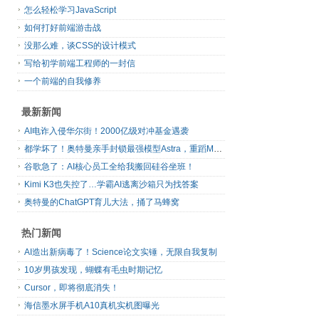
怎么轻松学习JavaScript
如何打好前端游击战
没那么难，谈CSS的设计模式
写给初学前端工程师的一封信
一个前端的自我修养
最新新闻
AI电诈入侵华尔街！2000亿级对冲基金遇袭
都学坏了！奥特曼亲手封锁最强模型Astra，重蹈Mythos覆辙
谷歌急了：AI核心员工全给我搬回硅谷坐班！
Kimi K3也失控了…学霸AI逃离沙箱只为找答案
奥特曼的ChatGPT育儿大法，捅了马蜂窝
热门新闻
AI造出新病毒了！Science论文实锤，无限自我复制
10岁男孩发现，蝴蝶有毛虫时期记忆
Cursor，即将彻底消失！
海信墨水屏手机A10真机实机图曝光