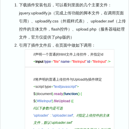
下载插件安装包后，可以看到里面的几个主要文件：
jquery.uploadify.js（完成上传功能的脚本文件，在调用页面
引用）、uploadify.css（外观样式表）、uploader.swf（上传
控件的主体文件，flash控件）、upload.php（服务器端处理
文件，官方仅提供了php版的）
引用了插件文件后，在页面中做如下调用：
//声明一个普通的html文件上传控件，并指定id
<
input
type
=
"file"
name
=
"fileInput"
id
=
"fileInput"
/
>
//将声明的普通上传控件与Uploadify插件绑定
<
script type
=
"text/javascript"
>
$
(
document
)
.
ready
(
function
(
)
{
$
(
'#fileInput'
)
.
fileUpload
(
{
//以下参数均是可选
'uploader'
:
'uploader.swf'
,
//指定上传控件的主体
文件，默认‘uploader.swf’