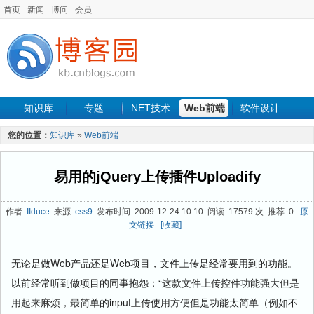
首页
新闻
博问
会员
知识库
专题
.NET技术
Web前端
软件设计
手机开发
软件工程
程序人生
项目管理
数据库
您的位置：
知识库
»
Web前端
最新文章
易用的jQuery上传插件Uploadify
作者:
IIduce
来源:
css9
发布时间: 2009-12-24 10:10 阅读: 17579 次 推荐: 0
原
文链接
[收藏]
无论是做Web产品还是Web项目，文件上传是经常要用到的功能。
以前经常听到做项目的同事抱怨：“这款文件上传控件功能强大但是
用起来麻烦，最简单的input上传使用方便但是功能太简单（例如不