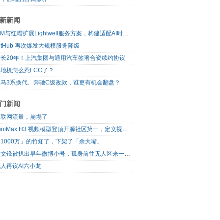
新新闻
IBM与红帽扩展Lightwell服务方案，构建适配AI时代开源生态的可信基础设施
itHub 再次爆发大规模服务降级
延长20年！上汽集团与通用汽车签署合资续约协议
ass()、
地机怎么惹FCC了？
宝马3系换代、奔驰C级改款，谁更有机会翻盘？
门新闻
互联网流量，崩塌了
MiniMax H3 视频模型登顶开源社区第一，定义视频模型领域“斩杀线”
1000万」的竹知了，下架了「余大嘴」
梁文锋被扒出早年微博小号，孤身前往无人区来一场相当 deep 的 seek 旅行
人再议AI六小龙