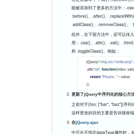
能被添加到了更多的方法中：.css()、.attr(
.before()、.after()、.replaceWith(
.addClass()、.removeClass()、 .
此外，在下面方法中，还可以传
用：.css()、.attr()、.val()、.html
和 .toggleClass()。例如：
jQuery
(
'<img src="enter.png" 
.
attr
(
"alt"
,
function
(
index
,
 val
return
"Please, "
+
 value
;
}
)
;
更新了jQuery中序列化的核心方
之前对于{foo: ["bar", "baz"]}序
这样更改的目的主要是告诉接收
在
jQuery.ajax
中可在不指定dataType属性时，会根据