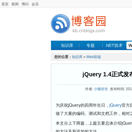
首页
新闻
博问
会员
知识库
专题
.NET技术
W
您的位置：
知识库
»
Web前端
jQuery 1.4
作者:
小狼壮壮
发布时间: 2010
为庆祝jQuery的四周年生日，
jQuery
官方
做了大量的编码、测试和文档工作，相对
本文分上下两篇，上篇主要总体介绍jQue
的方法及新添加的方法。