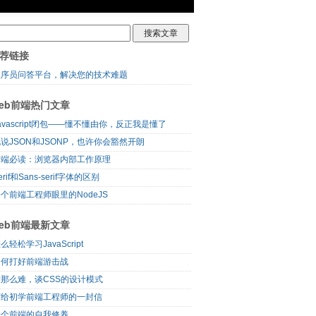
荐链接
程序员问答平台，解决您的技术难题
eb前端热门文章
avascript闭包——懂不懂由你，反正我是懂了
说JSON和JSONP，也许你会豁然开朗
前端必读：浏览器内部工作原理
erif和Sans-serif字体的区别
个前端工程师眼里的NodeJS
eb前端最新文章
么轻松学习JavaScript
如何打好前端游击战
没那么难，谈CSS的设计模式
写给初学前端工程师的一封信
一个前端的自我修养