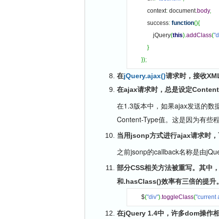
    context
:
 document.
body
,
    success
:
function
(
)
{
        jQuery
(
this
)
.
addClass
(
"
}
}
)
;
在
jQuery.ajax()
请求时，接收XMLH
在ajax请求时，总是设定Content
在1.3版本中，如果ajax发送的数
Content-Type值。这是因为有些
当用jsonp方式进行ajax请求时，
之前jsonp的callback名称是由
部分CSS相关方法被重写。其中，.css
和.hasClass()效率有三倍的提升。
$
(
"div"
)
.
toggleClass
(
"current 
在jQuery 1.4中，许多dom