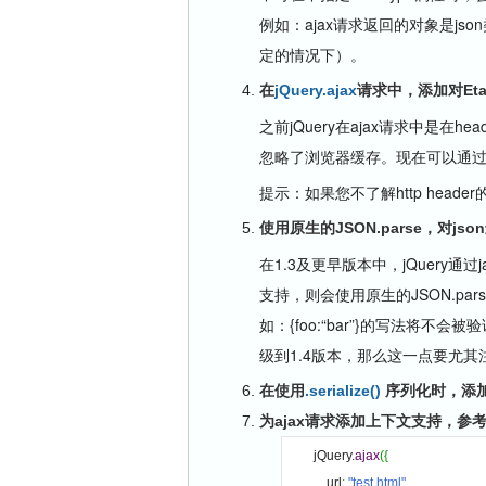
例如：ajax请求返回的对象是json类型
定的情况下）。
在
jQuery.ajax
请求中，添加对Et
之前jQuery在ajax请求中是在he
忽略了浏览器缓存。现在可以通过指定i
提示：如果您不了解http head
使用原生的JSON.parse，对js
在1.3及更早版本中，jQuery通过j
支持，则会使用原生的JSON.par
如：{foo:“bar”}的写法将不会被
级到1.4版本，那么这一点要尤其
在使用
.serialize()
序列化时，添加
为ajax请求添加上下文支持，参
jQuery.
ajax
(
{
    url
:
"test.html"
,