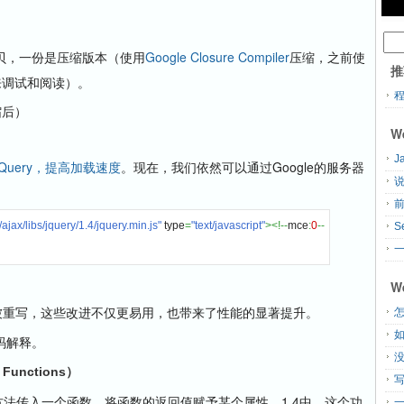
拷贝，一份是压缩版本（使用
Google Closure Compiler
压缩，之前使
推
来调试和阅读）。
缩后）
W
J
jQuery，提高加载速度
。现在，我们依然可以通过Google的服务器
说
：
ajax/libs/jquery/1.4/jquery.min.js"
 type
=
"text/javascript"
><!--
mce
:
0
--
S
一
W
ry方法被重写，这些改进不仅更易用，也带来了性能的显著提升。
怎
码解释。
unctions）
()方法传入一个函数，将函数的返回值赋予某个属性。1.4中，这个功