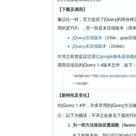
【下载及调用】
像以往一样，官方提供了jQuery的两份
用的是YUI），另一份是未压缩版本（用
jQuery压缩版本
（23kb，gzip压
jQuery未压缩版本
（154kb）
本博
之前曾提议过
通过google服务器加载
调用压缩后的jQuery 1.4版本文件，如下
<
script src
=
"http://ajax.googleapis.com/
></
script
>
【新特性及变化】
在jQuery 1.4中，许多常用的jQue
注
：以下为概述，不详之处参见下篇的代
为一些方法添加设置函数（Setter F
在之前版本中，我们可以给attr