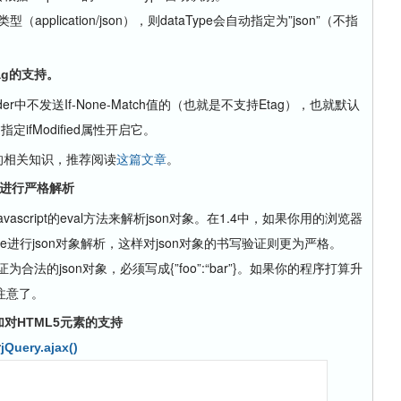
（application/json），则dataType会自动指定为”json”（不指
ag的支持。
ader中不发送If-None-Match值的（也就是不支持Etag），也就默认
fModified属性开启它。
er的相关知识，推荐阅读
这篇文章
。
on进行严格解析
avascript的eval方法来解析json对象。在1.4中，如果你用的浏览器
se进行json对象解析，这样对json对象的书写验证则更为严格。
验证为合法的json对象，必须写成{”foo”:“bar”}。如果你的程序打算升
注意了。
对HTML5元素的支持
考
jQuery.ajax()