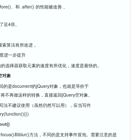
before()、和 .after() 的性能被改善，
提升了近4倍。
搜索算法有所改进 。
速度进一步提升
这样以id开始的选择器获取元素的速度有所优化，速度是最快的。
y空对象
回的是document的jQuery对象，也就是等价于
1.4版本中将不再做这样的转换，直接返回jQuery空对象。
ady()的写法不建议使用（虽然仍然可以用），应当写作
(function(){})
ut()
)方法等价于focus()和blur()方法，不同的是支持事件冒泡。需要注意的是