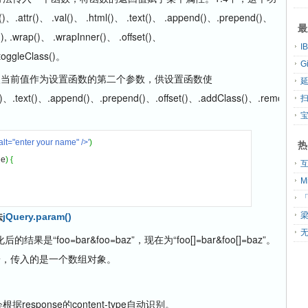
)、 .val()、 .html()、 .text()、 .append()、.prepend()、
最
), .wrap()、 .wrapInner()、 .offset()、
toggleClass()。
G
入当前值作为设置函数的第二个参数，供设置函数使
()、.text()、.append()、.prepend()、.offset()、.addClass()、.removeCl
扫
alt="enter your name" />'
)
热
ue
)
{
「
法
jQuery.param()
无
列化后的结果是“foo=bar&foo=baz”，现在为“foo[]=bar&foo[]=baz”。
端，传入的是一个数组对象。
response的content-type自动识别。