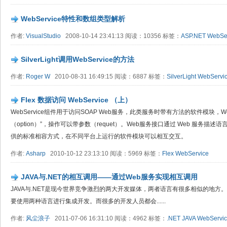
WebService特性和数组类型解析
作者:
VisualStudio
2008-10-14 23:41:13 阅读：10356 标签：
ASP.NET
WebSe
SilverLight调用WebService的方法
作者:
Roger W
2010-08-31 16:49:15 阅读：6887 标签：
SilverLight
WebServi
Flex 数据访问 WebService （上）
WebService组件用于访问SOAP Web服务，此类服务时带有方法的软件模块，
（option）”，操作可以带参数（requet）。Web服务接口通过 Web 服务描述语言
供的标准相容方式，在不同平台上运行的软件模块可以相互交互。
作者:
Asharp
2010-10-12 23:13:10 阅读：5969 标签：
Flex
WebService
JAVA与.NET的相互调用——通过Web服务实现相互调用
JAVA与.NET是现今世界竞争激烈的两大开发媒体，两者语言有很多相似的地
要使用两种语言进行集成开发。而很多的开发人员都会......
作者:
风尘浪子
2011-07-06 16:31:10 阅读：4962 标签：
.NET
JAVA
WebServi