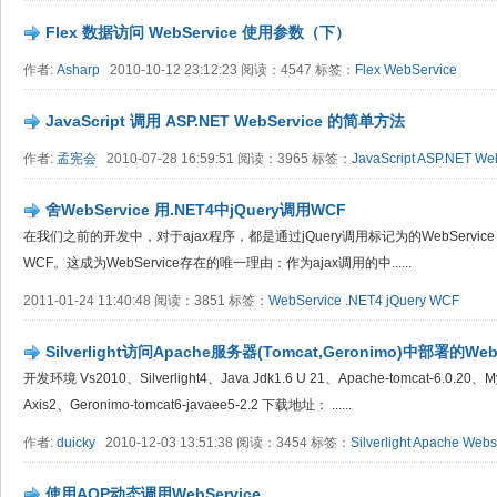
Flex 数据访问 WebService 使用参数（下）
作者:
Asharp
2010-10-12 23:12:23 阅读：4547 标签：
Flex
WebService
JavaScript 调用 ASP.NET WebService 的简单方法
作者:
孟宪会
2010-07-28 16:59:51 阅读：3965 标签：
JavaScript
ASP.NET
Web
舍WebService 用.NET4中jQuery调用WCF
在我们之前的开发中，对于ajax程序，都是通过jQuery调用标记为的WebService
WCF。这成为WebService存在的唯一理由：作为ajax调用的中......
2011-01-24 11:40:48 阅读：3851 标签：
WebService
.NET4
jQuery
WCF
Silverlight访问Apache服务器(Tomcat,Geronimo)中部署的Webs
开发环境 Vs2010、Silverlight4、Java Jdk1.6 U 21、Apache-tomcat-6.0.20、My
Axis2、Geronimo-tomcat6-javaee5-2.2 下载地址： ......
作者:
duicky
2010-12-03 13:51:38 阅读：3454 标签：
Silverlight
Apache
Webs
使用AOP动态调用WebService