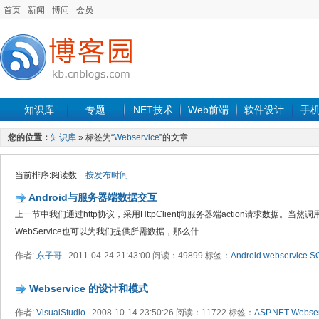
首页
新闻
博问
会员
知识库
专题
.NET技术
Web前端
软件设计
手
您的位置：
知识库
» 标签为“
Webservice
”的文章
当前排序:阅读数
按发布时间
Android与服务器端数据交互
上一节中我们通过http协议，采用HttpClient向服务器端action请求数据。
WebService也可以为我们提供所需数据， 那么什......
作者:
东子哥
2011-04-24 21:43:00 阅读：49899 标签：
Android
webservice
S
Webservice 的设计和模式
作者:
VisualStudio
2008-10-14 23:50:26 阅读：11722 标签：
ASP.NET
Webser