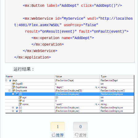
<
mx:Button 
label
="AddDept"
 click
="AddDept()"
/>
<
mx:WebService 
id
="MyService"
 wsdl
="http://localhos
t:4081/Flex.asmx?WSDL"
 useProxy
="false"
     result
="onResult(event)"
 fault
="onFault(event)"
>
<
mx:operation 
name
="AddDept"
>
</
mx:operation
>
</
mx:WebService
>
</
mx:Application
>
运行结果：
1
0