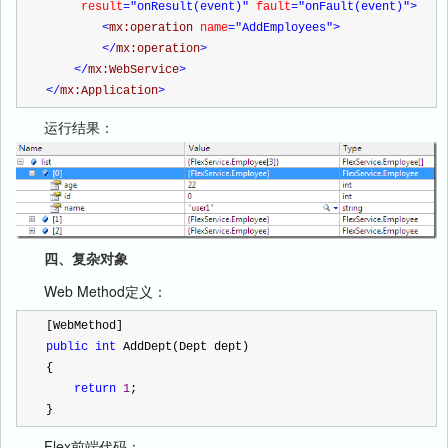
     result
="onResult(event)"
 fault
="onFault(event)"
>
<
mx:operation 
name
="AddEmployees"
>
</
mx:operation
>
</
mx:WebService
>
</
mx:Application
>
运行结果：
四、复杂对象
Web Method定义：
[WebMethod]
public
int
 AddDept(Dept dept)
{
return
1
;
}
Flex前端代码：