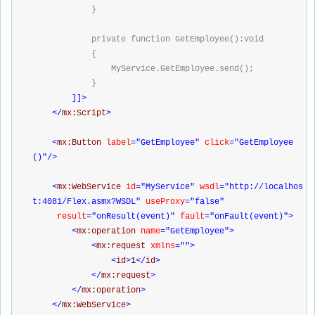
            }
            private function GetEmployee():void
            {
                MyService.GetEmployee.send();
            }
]]>
</
mx:Script
>
<
mx:Button 
label
="GetEmployee"
 click
="GetEmployee
()"
/>
<
mx:WebService 
id
="MyService"
 wsdl
="http://localhos
t:4081/Flex.asmx?WSDL"
 useProxy
="false"
     result
="onResult(event)"
 fault
="onFault(event)"
>
<
mx:operation 
name
="GetEmployee"
>
<
mx:request 
xmlns
=""
>
<
id
>
1
</
id
>
</
mx:request
>
</
mx:operation
>
</
mx:WebService
>