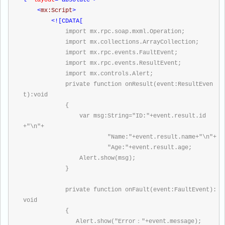
l"
 layout
="absolute"
>
<
mx:Script
>
<![CDATA[
            import mx.rpc.soap.mxml.Operation;
            import mx.collections.ArrayCollection;
            import mx.rpc.events.FaultEvent;
            import mx.rpc.events.ResultEvent;
            import mx.controls.Alert;
            private function onResult(event:ResultEven
t):void
            {
                var msg:String="ID:"+event.result.id
+"\n"+
                        "Name:"+event.result.name+"\n"+
                        "Age:"+event.result.age;
                Alert.show(msg);
            }
            private function onFault(event:FaultEvent):
void
            {
               Alert.show("Error："+event.message);