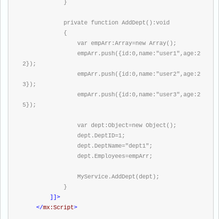
            }
            private function AddDept():void
            {
                var empArr:Array=new Array();
                empArr.push({id:0,name:"user1",age:2
2});
                empArr.push({id:0,name:"user2",age:2
3});
                empArr.push({id:0,name:"user3",age:2
5});
                var dept:Object=new Object();
                dept.DeptID=1;
                dept.DeptName="dept1";
                dept.Employees=empArr;
                MyService.AddDept(dept);
            }
]]>
</
mx:Script
>