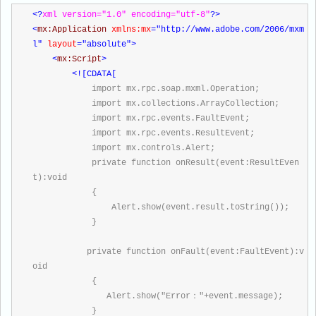
<?
xml version="1.0" encoding="utf-8"
?>
<
mx:Application 
xmlns:mx
="http://www.adobe.com/2006/mxm
l"
 layout
="absolute"
>
<
mx:Script
>
<![CDATA[
            import mx.rpc.soap.mxml.Operation;
            import mx.collections.ArrayCollection;
            import mx.rpc.events.FaultEvent;
            import mx.rpc.events.ResultEvent;
            import mx.controls.Alert;
            private function onResult(event:ResultEven
t):void
            {
                Alert.show(event.result.toString());
            }
           private function onFault(event:FaultEvent):v
oid
            {
               Alert.show("Error："+event.message);
            }