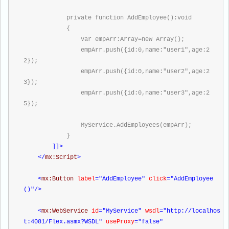
            private function AddEmployee():void
            {
                var empArr:Array=new Array();
                empArr.push({id:0,name:"user1",age:2
2});
                empArr.push({id:0,name:"user2",age:2
3});
                empArr.push({id:0,name:"user3",age:2
5});
                MyService.AddEmployees(empArr);
            }
]]>
</
mx:Script
>
<
mx:Button 
label
="AddEmployee"
 click
="AddEmployee
()"
/>
<
mx:WebService 
id
="MyService"
 wsdl
="http://localhos
t:4081/Flex.asmx?WSDL"
 useProxy
="false"