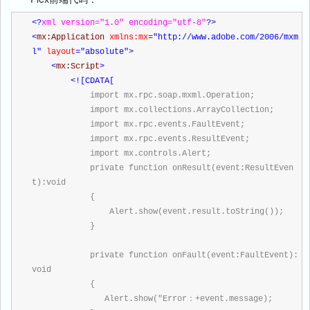
<?
xml version="1.0" encoding="utf-8"
?>
<
mx:Application 
xmlns:mx
="http://www.adobe.com/2006/mxm
l"
 layout
="absolute"
>
<
mx:Script
>
<![CDATA[
            import mx.rpc.soap.mxml.Operation;
            import mx.collections.ArrayCollection;
            import mx.rpc.events.FaultEvent;
            import mx.rpc.events.ResultEvent;
            import mx.controls.Alert;
            private function onResult(event:ResultEven
t):void
            {
                Alert.show(event.result.toString());
            }
            private function onFault(event:FaultEvent):
void
            {
               Alert.show("Error：+event.message);