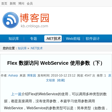
首页
新闻
博问
会员
知识库
专题
.NET技术
Web前端
软件设计
手机开发
软件工程
程序人生
项目管理
数据库
您的位置：
知识库
»
.NET技术
最新文章
Flex 数据访问 WebService 使用参数（下）
作者:
Asharp
来源:
博客园
发布时间: 2010-10-12 23:12 阅读: 4547 次 推荐: 1
原
文链接
[收藏]
上一篇
介绍Flex的WebService的使用，可以调用多种类型的数
据，都是直接调用，没有使用参数，本篇学习使用参数调用
WebService，WebService的参数类型可以是：简单类型（如数值，