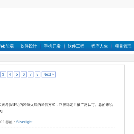
eb前端
软件设计
手机开发
软件工程
程序人生
项目管理
3
4
5
6
7
8
Next >
Services是经实践考验证明的跨防火墙的通信方式，它很稳定且被广泛认可。总的来说
....
4402 标签：
Silverlight