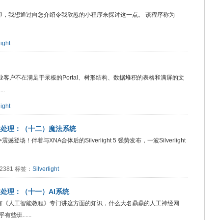
功能列表中添加了打印，我想通过向您介绍令我欣慰的小程序来探讨这一点。 该程序称为
light
中，企业客户不在满足于呆板的Portal、树形结构、数据堆积的表格和满屏的文
..
light
技巧与特效处理：（十二）魔法系统
>震撼登场！伴着与XNA合体后的Silverlight 5 强势发布，一波Silverlight
：2381 标签：
Silverlight
巧与特效处理：（十一）AI系统
里有《人工智能教程》专门讲这方面的知识，什么大名鼎鼎的人工神经网
班......