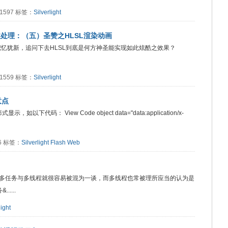
：1597 标签：
Silverlight
技巧与特效处理：（五）圣赞之HLSL渲染动画
”记忆犹新，追问下去HLSL到底是何方神圣能实现如此炫酷之效果？
：1559 标签：
Silverlight
意点
显示，如以下代码： View Code object data="data:application/x-
86 标签：
Silverlight
Flash
Web
多任务与多线程就很容易被混为一谈，而多线程也常被理所应当的认为是
....
light