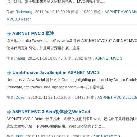
点小疑问。随手贴出来希望大家指教指教。 MVC的视图文......
作者:
Richwong
2011-04-19 10:39:28 阅读：10309 标签：
ASP.NET MVC3
M
MVC3.0
Razor
ASP.NET MVC 3 概述
原文地址：http://www.asp.net/mvc/mvc3 导言 ASP.NET MVC3 在 ASP.
使得代码更加简化，并且可以深度扩展。这篇......
作者:
haogj
2011-01-16 18:08:45 阅读：2762 标签：
ASP.NET MVC 3
Unobtrusive JavaScript in ASP.NET MVC 3
Unobtrusive JavaScript 是什么？ Code highlighting produced by Actipro CodeH
(freeware)http://www.CodeHighlighter.com/--<!--以下是常规......
作者:
Dozer
2010-11-11 23:15:15 阅读：14432 标签：
ASP.NET MVC 3
JavaSc
ASP.NET MVC 3 Beta初体验之WebGrid
ASP.NET MVC 3 Beta中除了推出一种新的视图引擎Razor。还推出了几种新的Ht
这篇文章将介绍一下WebGrid的使用。WebGrid提供了分页......
作者:
麒麟
2010-11-02 14:33:03 阅读：2361 标签：
ASP.NET MVC 3