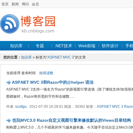
首页
新闻
博问
会员
知识库
专题
.NET技术
Web前端
软件设计
手
您的位置：
知识库
» 标签为“
ASP.NET MVC 3
”的文章
当前排序:发布时间
按阅读数
ASP.NET MVC 3和Razor中的@helper 语法
ASP.NET MVC 3支持一项名为“Razor”的新视图引擎选项（除了继续支持/加强
图模板时，Razor将所需的字符和击键数......
作者:
scottgu
2011-07-05 16:28:01 阅读：30362 标签：
ASP.NET MVC 3
Razo
也玩MVC3.0 Razor自定义视图引擎来修改默认的Views目录结构
刚刚爱上MVC3.0，几个不眠夜的学习越来越有趣。今天随手尝试自定义Mvc3.