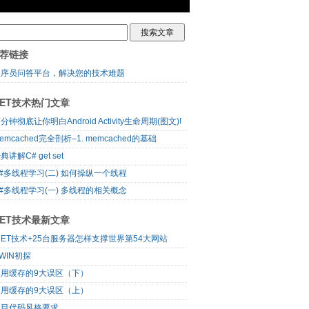
荐链接
程序员问答平台，解决您的技术难题
NET技术热门文章
分钟彻底让你明白Android Activity生命周期(图文)!
emcached完全剖析–1. memcached的基础
典讲解C# get set
#多线程学习(二) 如何操纵一个线程
#多线程学习(一) 多线程的相关概念
NET技术最新文章
NET技术+25台服务器怎样支撑世界第54大网站
WIN初探
使用缓存的9大误区（下）
使用缓存的9大误区（上）
项目代码风格要求