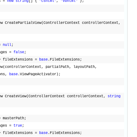
s = 
new
string
[] { 
"cshtml"
, 
"vbhtml"
};
IView CreatePartialView(ControllerContext controllerContext, 
= 
null
;
ages = 
false
;
> fileExtensions = 
base
.FileExtensions;
ew(controllerContext, partialPath, layoutPath, 
ons, 
base
.ViewPageActivator);
ew CreateView(ControllerContext controllerContext, 
string
= masterPath;
ages = 
true
;
> fileExtensions = 
base
.FileExtensions;