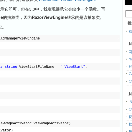
继承它即可，但在3.0中，我发现继承它会缺少一个函数。再
ne
的抽象类，因为
RazorViewEngine
继承的是该抽象类。
推
它。
ildManagerViewEngine
?
.
两
m
经
ly
string
ViewStartFileName = 
"_ViewStart"
;
C
C
.
.
O
iewPageActivator viewPageActivator)
ivator)