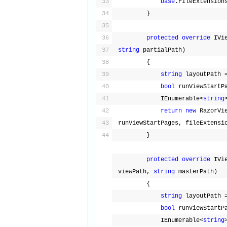
33
base
.FileExtension
34
}
35
36
protected
override
37
string
partialPath)
38
{
39
string
layoutPath 
40
bool
runViewStartP
41
IEnumerable<
string
42
return
new
RazorVi
43
runViewStartPages, fileExtensi
44
}
protected
override
IVi
viewPath, 
string
masterPath)
{
string
layoutPath 
bool
runViewStartP
IEnumerable<
string