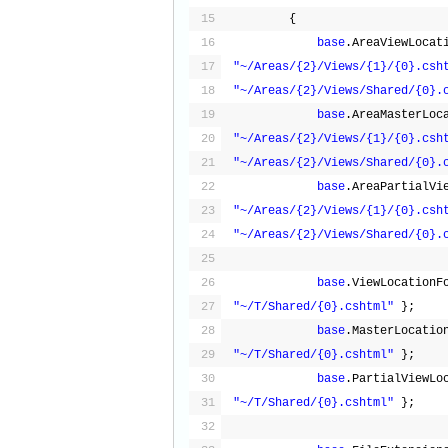
15
{
16
base
.AreaViewLocat
17
"~/Areas/{2}/Views/{1}/{0}.csh
18
"~/Areas/{2}/Views/Shared/{0}.
19
base
.AreaMasterLoc
20
"~/Areas/{2}/Views/{1}/{0}.csh
21
"~/Areas/{2}/Views/Shared/{0}.
22
base
.AreaPartialVi
23
"~/Areas/{2}/Views/{1}/{0}.csh
24
"~/Areas/{2}/Views/Shared/{0}.
25
26
base
.ViewLocationF
27
"~/T/Shared/{0}.cshtml"
};
28
base
.MasterLocatio
29
"~/T/Shared/{0}.cshtml"
};
30
base
.PartialViewLo
31
"~/T/Shared/{0}.cshtml"
};
32