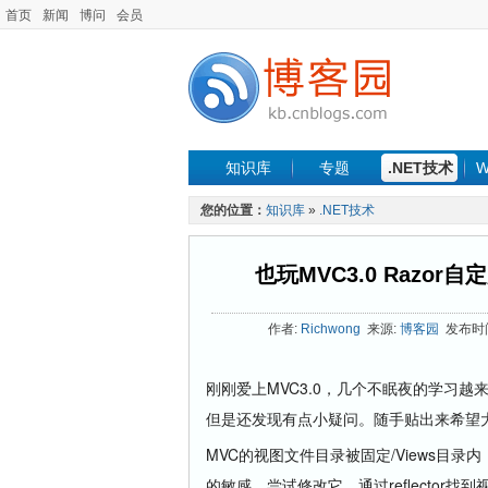
首页
新闻
博问
会员
知识库
专题
.NET技术
W
您的位置：
知识库
»
.NET技术
也玩MVC3.0 Razo
作者:
Richwong
来源:
博客园
发布时间: 
刚刚爱上MVC3.0，几个不眠夜的学习越
但是还发现有点小疑问。随手贴出来希望
MVC的视图文件目录被固定/Views目录
的敏感，尝试修改它。通过reflector找