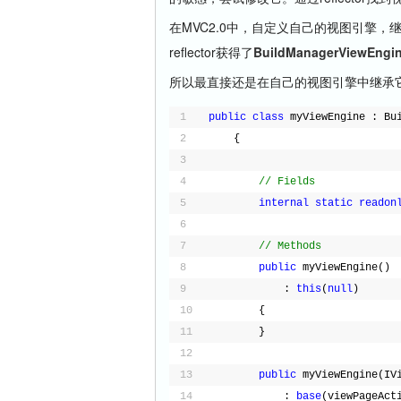
在MVC2.0中，自定义自己的视图引擎，
reflector获得了
BuildManagerViewEngi
所以最直接还是在自己的视图引擎中继承
1
public
class
myViewEngine : Bu
2
{
3
4
// Fields
5
internal
static
readon
6
7
// Methods
8
public
myViewEngine()
9
: 
this
(
null
)
10
{
11
}
12
13
public
myViewEngine(IV
14
: 
base
(viewPageAct