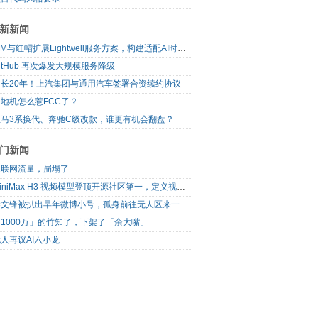
新新闻
IBM与红帽扩展Lightwell服务方案，构建适配AI时代开源生态的可信基础设施
itHub 再次爆发大规模服务降级
延长20年！上汽集团与通用汽车签署合资续约协议
地机怎么惹FCC了？
宝马3系换代、奔驰C级改款，谁更有机会翻盘？
门新闻
互联网流量，崩塌了
MiniMax H3 视频模型登顶开源社区第一，定义视频模型领域“斩杀线”
梁文锋被扒出早年微博小号，孤身前往无人区来一场相当 deep 的 seek 旅行
1000万」的竹知了，下架了「余大嘴」
人再议AI六小龙