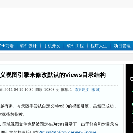
eb前端
软件设计
手机开发
软件工程
程序人生
项目管理
r自定义视图引擎来修改默认的Views目录结构
2011-04-19 10:39 阅读: 10308 次 推荐: 1
原文链接
[收藏]
来越有趣。今天随手尝试自定义Mvc3.0的视图引擎，虽然已成功，
大家指教指教。
内，区域视图文件也是被固定在/Areas目录下，出于好奇和对目录名
到视图引擎的构造接口类
VirtualPathProviderViewEngine