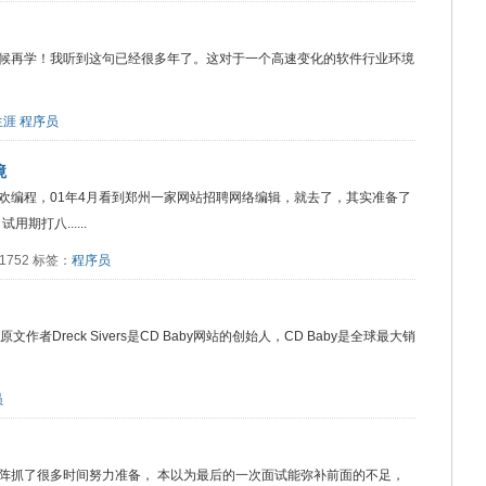
t – 我会在我需要的时候再学！我听到这句已经很多年了。这对于一个高速变化的软件行业环境
生涯
程序员
境
欢编程，01年4月看到郑州一家网站招聘网络编辑，就去了，其实准备了
期打八......
：1752 标签：
程序员
. 编者按：原文作者Dreck Sivers是CD Baby网站的创始人，CD Baby是全球最大销
员
阵抓了很多时间努力准备， 本以为最后的一次面试能弥补前面的不足，