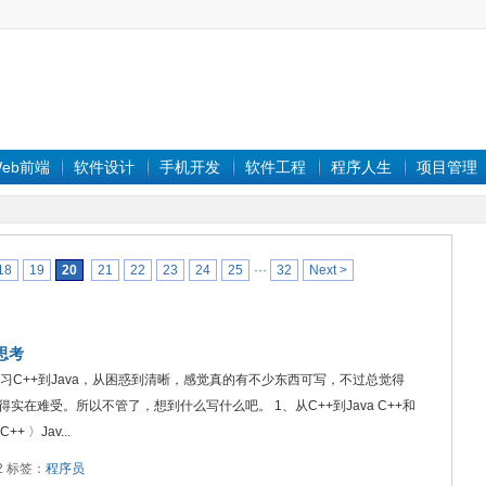
eb前端
软件设计
手机开发
软件工程
程序人生
项目管理
18
19
20
21
22
23
24
25
···
32
Next >
思考
习C++到Java，从困惑到清晰，感觉真的有不少东西可写，不过总觉得
在难受。所以不管了，想到什么写什么吧。 1、从C++到Java C++和
〉Jav...
22 标签：
程序员