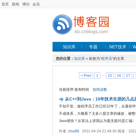
首页
新闻
博问
会员
知识库
专题
.NET技术
W
您的位置：
知识库
» 标签为“
程序员
”的文章
< Prev
1
···
15
16
17
当前排序:发布时间
按阅读数
从C++到Java：10年技术生涯的几点
不知不觉，做程序员工作已经10年了，从最初学
不成体系，大概看了太多八股文章的缘故，被憋得实
Java谁快？从算法上讲我认为毫无疑问是汇编〉C++ 
作者:
chui88
2011-04-24 21:48:30 阅读：33