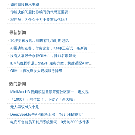
如何阅读技术书籍
你解决的问题比你编写的代码更重要！
程序员，为什么千万不要重写代码？
最新新闻
10岁男孩发现，蝴蝶有毛虫时期记忆
AI圈功能狂卷，付费寥寥，Keep正在试一条新路
没有人靠段子永载GitHub，除非谷歌姐夫
IBM与红帽扩展Lightwell服务方案，构建适配AI时代开源生态的可信基础设施
GitHub 再次爆发大规模服务降级
热门新闻
MiniMax H3 视频模型登顶开源社区第一，定义视频模型领域“斩杀线”
「1000万」的竹知了，下架了「余大嘴」
无人再议AI六小龙
DeepSeek预告API价格上涨：“预计涨幅较大”
电商平台前员工利用系统漏洞，0元购3000多件家电！