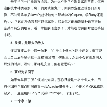
每年学习一门新编程语言。为什么不呢？不断尝试新事物，你关
注的技术种类越多，脚下的路就越宽广，你的职业生涯就会日新月
异。不知道几年后Java的趋势如何？那就学习Clojure。学Ruby还是
Python？这两种语言都可以试试啊。然后你才能知道哪种语言更适
合某个特定的项目。看，掌握的语言多了，才能在需要的时候信手拈
来吧。
5. 畏惧，是最大的敌人
还是直接从书中摘一句吧：“在畏惧中做出的职业规划，很可能
会让自己后半辈子就一直被‘圈禁’在小隔断里，永远不会有创造明天
辉煌的时刻。没错，那样是安全，但有意思吗？”
6. 要成为多面手
如果你掌握了所在领域的知识，那你只能是一名专业人士。用
PHP编程？花点时间设置一台Apache服务器，让PHP和MySQL都跑
起来。一直在用jQuery？试试Prototype。你懂了吧。
7. 一个字：做