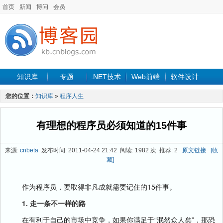
首页
新闻
博问
会员
知识库
专题
.NET技术
Web前端
软件设计
手机开发
软件工程
程序人生
项目管理
数据库
您的位置：
知识库
»
程序人生
最新文章
有理想的程序员必须知道的15件事
来源:
cnbeta
发布时间: 2011-04-24 21:42 阅读: 1982 次 推荐: 2
原文链接
[收
藏]
作为程序员，要取得非凡成就需要记住的15件事。
1. 走一条不一样的路
在有利于自己的市场中竞争，如果你满足于“泯然众人矣”，那恐