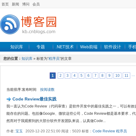
首页
新闻
博问
会员
知识库
专题
.NET技术
Web前端
软件设计
手
您的位置：
知识库
» 标签为“
程序员
”的文章
1
2
3
4
5
6
7
8
9
10
11
···
当前排序:发布时间
按阅读数
Code Review最佳实践
我一直认为Code Review（代码审查）是软件开发中的最佳实践之一，可以
能存在的问题。包括像Google、微软这些公司，Code Review都是基本要
然而对于我观察到的大部分软件开发团队来说，认真做Code...
作者:
宝玉
2020-12-20 22:51:00 阅读：5020 标签：
Code Review
程序员