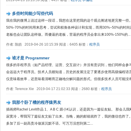
2019-04-26 10:20:59 阅读：4457 标签：
程序员
学编程
多些时间能少写些代码
我在我的微博上说过这样一段话，我想在这里把我的这个观点阐述地更完整一些。
50%-70%的时间用来思考，尝试和权衡各种设计和实现，而用30%–50%的
老板也会让团队这样做。而傻逼的老板，苦逼的程序员会拿出来100%-150%的...
作者: 陈皓 2019-04-26 10:15:39 阅读：6405 标签：
程序员
谁才是 Programmer
很多的非程序员（如产品经理、运营、交互设计）并没有意识到，他们同样会参
会远远大于程序员。技术人员都知道，历史的发展注定了要逐步使用高级编程语
仅意味着效率，还意味着清晰而正确地分解问题的形式。但很多技术人员可能没有意
作者: Terence Xie 2019-04-17 21:02:33 阅读：2680 标签：
程序员
我那个卧了槽的程序猿男友
插画师Rachel Levit作品 1、A B C 跟小K认识，还是因为一篇征友贴。 
寂寞冷，帮我写了篇征友文贴了出来。当晚，她的邮箱就炸了，我的微信也炸了。
多加了后一副高贵冷做派沉默不语。可万万没想到第二...