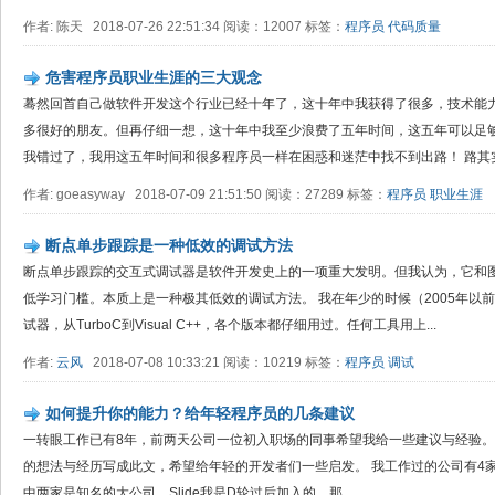
作者: 陈天 2018-07-26 22:51:34 阅读：12007 标签：
程序员
代码质量
危害程序员职业生涯的三大观念
蓦然回首自己做软件开发这个行业已经十年了，这十年中我获得了很多，技术能
多很好的朋友。但再仔细一想，这十年中我至少浪费了五年时间，这五年可以足
我错过了，我用这五年时间和很多程序员一样在困惑和迷茫中找不到出路！ 路其实一
作者: goeasyway 2018-07-09 21:51:50 阅读：27289 标签：
程序员
职业生涯
断点单步跟踪是一种低效的调试方法
断点单步跟踪的交互式调试器是软件开发史上的一项重大发明。但我认为，它和
低学习门槛。本质上是一种极其低效的调试方法。 我在年少的时候（2005年以
试器，从TurboC到Visual C++，各个版本都仔细用过。任何工具用上...
作者:
云风
2018-07-08 10:33:21 阅读：10219 标签：
程序员
调试
如何提升你的能力？给年轻程序员的几条建议
一转眼工作已有8年，前两天公司一位初入职场的同事希望我给一些建议与经验
的想法与经历写成此文，希望给年轻的开发者们一些启发。 我工作过的公司有4家，NVIDIA,
中两家是知名的大公司，Slide我是D轮过后加入的，那...