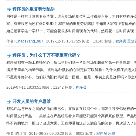
程序员的重复劳动陷阱
同样是一样的计算机专业毕业，进入职场的职位和工作都差不多，为何有些程序
家，有些程序员还在做CRUD？ 程序员的重复劳动陷阱 不知道大家有没有这样
始总是要学这个学那个，可能会花很多时间看现有的代码，然后花一些时间实现一.
作者:
ChaosYang1987
2019-12-15 15:17:25 阅读：13148 标签：
程序员
重复
程序员，为什么千万不要重写代码？
程序员都有一颗工程师的心，所以当他们到一片新的场地想做的第一件事就是，
满足于简单的增量劳动。 或许这种微妙的心理定位可以解释：为什么程序员进入
不愿意修修补补。他们认为旧代码简直一团糟。 但是，事实上真是这样吗？你之所以
2019-07-11 18:33:51 阅读：12242 标签：
程序员
开发人员的客户思维
都说产品与开发之间的矛盾由来已久。在很多互联网企业，都发生过类似这样的一
时间里交付产品——虽然这在产品经理看来可能还只能算个高保真的原型。产品
待不符的地方，提出了改进意见。工程师带着泛起充满自信的笑容，再次进入了封闭
作者: 陈计节 2019-06-28 09:00:20 阅读：6002 标签：
程序员
思维