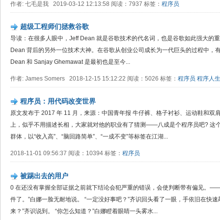
作者: 七毛是我 2019-03-12 12:13:58 阅读：7937 标签：
程序员
超级工程师们拯救谷歌
导读：在很多人眼中，Jeff Dean 就是谷歌技术的代名词，也是谷歌如此强大的重
Dean 背后的另外一位技术大神。在谷歌从创业公司成长为一代巨头的过程中，有数
Dean 和 Sanjay Ghemawat 是最初也是至今...
作者: James Somers 2018-12-15 15:12:22 阅读：5026 标签：
程序员
程序人
程序员：用代码改变世界
原文发布于 2017 年 11 月，来源：中国青年报 牛仔裤、格子衬衫、运动鞋
上，似乎不用描述长相，大家就对他的职业有了猜测——八成是个程序员吧? 这个
群体，以“收入高”、“脑回路简单”、“一成不变”等标签在江湖...
2018-11-01 09:56:37 阅读：10394 标签：
程序员
被踢出去的用户
0 在还没有掌握全部证据之前就下结论会犯严重的错误，会使判断带有偏见。——
件了。”白娜一脸无耐地说。 “一定没好事吧？”齐识回头看了一眼，手依旧在快速
来？”齐识说到。 “你怎么知道？”白娜瞪着眼睛一头雾水...