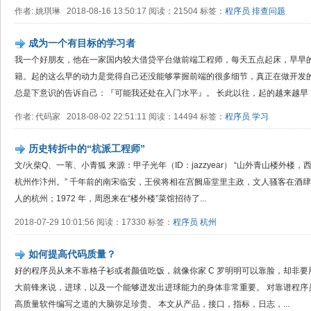
作者: 姚琪琳 2018-08-16 13:50:17 阅读：21504 标签：
程序员
排查问题
成为一个有目标的学习者
我一个好朋友，他在一家国内较大借贷平台做前端工程师，每天五点起床，早早
籍。起的这么早的动力是觉得自己还没能够掌握前端的很多细节，真正在做开发
总是下意识的告诉自己：『可能我还处在入门水平』。 长此以往，起的越来越早，中
作者: 代码家 2018-08-02 22:51:11 阅读：14494 标签：
程序员
学习
历史转折中的“杭派工程师”
文/火柴Q、一苇、小青狐 来源：甲子光年（ID：jazzyear） “山外青山楼外
杭州作汴州。” 千年前的南宋临安，王侯将相在宫阙庙堂里主政，文人骚客在酒
人的杭州；1972 年，周恩来在“楼外楼”菜馆招待了...
2018-07-29 10:01:56 阅读：17330 标签：
程序员
杭州
如何提高代码质量？
好的程序员从来不靠格子衫或者颜值吃饭，就像你家 C 罗明明可以靠脸，却非要
大前锋来说，进球，以及一个能够迸发出进球能力的身体非常重要。 对靠谱程序
高质量软件编写之道的大脑弥足珍贵。 本文从产品，接口，指标，日志，...