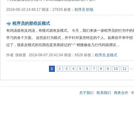
2018-06-10 14:48:17 阅读：27635 标签：
程序员
职场
程序员的那些反模式
有鸡汤就有反鸡汤，有模式就有反模式。 今天，我们来谈一谈程序员的行为中的
学习的各个方面。 这些反行为模式，并不针对某些特定的个人。如果你不幸中招
过了，很多反模式的坑我也是亲身踩过的^-^ 稍微修改几行代码就调试 ...
作者: 张铁蕾 2018-06-07 20:41:04 阅读：6526 标签：
程序员
反模式
1
2
3
4
5
6
7
8
9
10
11
···
关于我们
联系我们
商务合作
©