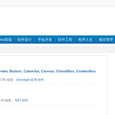
eb前端
软件设计
手机开发
软件工程
程序人生
项目管理
der, Button, Calendar, Canvas, CheckBox, ComboBox
14795 标签：
Silverlight
应用
控件
3145 标签：
.NET
控件