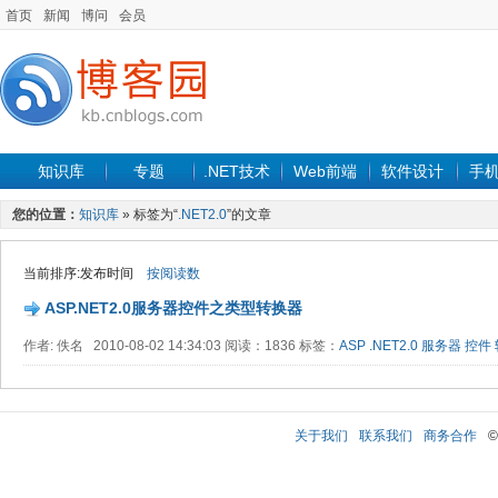
首页
新闻
博问
会员
知识库
专题
.NET技术
Web前端
软件设计
手
您的位置：
知识库
» 标签为“
.NET2.0
”的文章
当前排序:发布时间
按阅读数
ASP.NET2.0服务器控件之类型转换器
作者: 佚名 2010-08-02 14:34:03 阅读：1836 标签：
ASP
.NET2.0
服务器
控件
关于我们
联系我们
商务合作
©