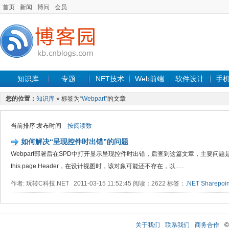
首页
新闻
博问
会员
知识库
专题
.NET技术
Web前端
软件设计
手
您的位置：
知识库
» 标签为“
Webpart
”的文章
当前排序:发布时间
按阅读数
如何解决“呈现控件时出错”的问题
Webpart部署后在SPD中打开显示呈现控件时出错，后查到这篇文章，主要问题是在Crea
this.page.Header，在设计视图时，该对象可能还不存在，以......
作者: 玩转C科技.NET 2011-03-15 11:52:45 阅读：2622 标签：
.NET
Sharepoin
关于我们
联系我们
商务合作
©