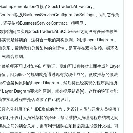
plementation依赖了StockTraderDALFactory、
aContract以及BusinessServiceConfigurationSettings，同时它作为
现，还要依赖BusinessServiceContract。很明显，
n与具体的数据访问层实现StockTraderDALSQLServer之间没有任何依赖关
现是解耦的，这符合一般的架构原则。利用Layer Diagram，
赖关系，帮助我们分析架构的合理性，是否存在双向依赖、循环依
、松耦合原则。
itecture”菜单项还可以对架构进行验证。我们可以直接对上面生成的Layer
没有价值，因为验证的规则就是通过现有实现生成的。微软推荐的做法
合架构原则的Layer Diagram，然后将已经实现的程序集拖拽
yer Diagram要求的原则，就会提示错误[v]。这样的验证功能
员在实现过程中是否遵循了自己的设计。
工具充分利用了它与IDE集成的优势，为设计人员与开发人员提供了
既有利于设计人员对架构的验证，帮助维护人员理清程序结构之间
和类之间的耦合关系，更有利于团队在项目后期生成设计文档。可