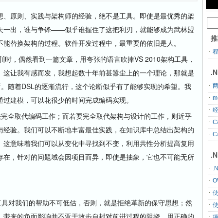
、原则、实践与架构师的经验，绝不是工具。即使是最优秀的架
天一出，谁与争锋——似乎谁握住了这把利刃，就能够成为武林盟
推
不能替换架构的过程。软件开发过程中，最重要的依旧是人。
构工具[i]时，偶然看到一篇文章，用夸张的语言吹捧VS 2010架构工具，
.
。这让我有感而发，我想起数十年前甚嚣尘上的一个理论，那就是
断。随着DSL的逐渐流行，这个论断似乎有了能够实现的希望。我
两
m
通过建模，可以花很少的时间完成编码实现。
经
完全取代编码工作；而若要完全取代架构与设计的工作，则近乎
C
与经验。我们可以不断地丰富最佳实践，在知识库中总结出架构的
C
i]。这意味着我们可以从变化中寻找到不变，利用共性分析提高复用
.
存在，针对的问题域会因项目而异，即使是抽象，它也不可能无所
.
O
具对我们的帮助不可低估，否则，就是拒绝革新的保守思想；然
，带来的负面影响并不亚于故步自封对前进过程的阻挠。用正确的