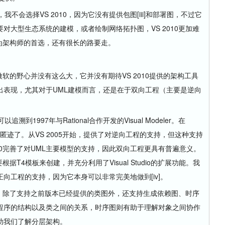
会选择VS 2010，因为它没有提供包图[iii]和部署图，不过它
对大型生态系统的建模，或者绘制网络拓扑图，VS 2010更加难
成为架构师的首选，还有很长的路要走。
软的野心并没有这么大，它并没有期待VS 2010提供的架构工具
出表现，尤其对于UML建模而言，还是在于双向工程（主要是逆向
997年与Rational合作开发的Visual Modeler。在
就销声匿迹了。从VS 2005开始，提供了对逆向工程的支持，但这种支持
10完善了对UML主要模型的支持，因此双向工程更具有普遍意义。
根据T4模板来创建，并充分利用了Visual Studio的扩展功能。我
向工程的支持，因为它本身可以非常完美地做到[iv]。
大，除了支持之前版本已经提供的类图外，还支持生成依赖图、时序
程序的结构以及类之间的关系，时序图则有助于理解对象之间协作
助我们了解分层架构。