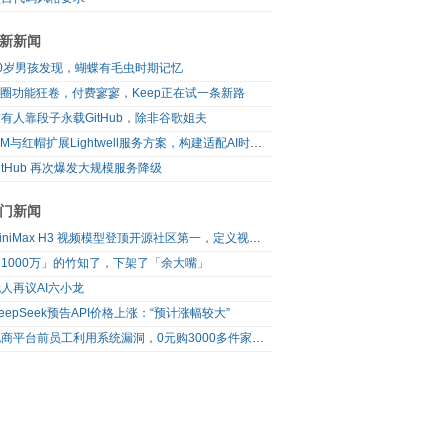
新新闻
10岁男孩发现，蝴蝶有毛虫时期记忆
I圈功能狂卷，付费寥寥，Keep正在试一条新路
有人靠段子永载GitHub，除非谷歌姐夫
IBM与红帽扩展Lightwell服务方案，构建适配AI时代开源生态的可信基础设施
itHub 再次爆发大规模服务降级
门新闻
MiniMax H3 视频模型登顶开源社区第一，定义视频模型领域“斩杀线”
1000万」的竹知了，下架了「余大嘴」
人再议AI六小龙
eepSeek预告API价格上涨：“预计涨幅较大”
电商平台前员工利用系统漏洞，0元购3000多件家电！