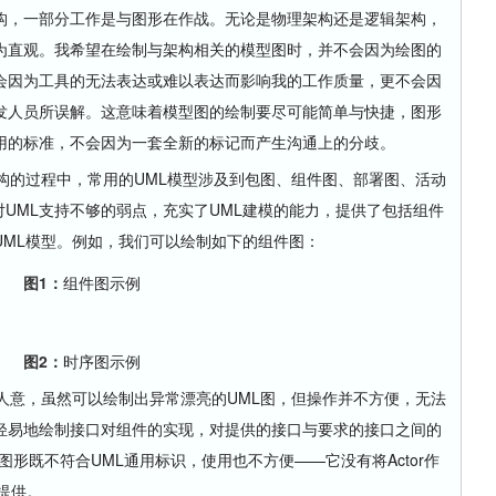
，一部分工作是与图形在作战。无论是物理架构还是逻辑架构，
为直观。我希望在绘制与架构相关的模型图时，并不会因为绘图的
会因为工具的无法表达或难以表达而影响我的工作质量，更不会因
发人员所误解。这意味着模型图的绘制要尽可能简单与快捷，图形
用的标准，不会因为一套全新的标记而产生沟通上的分歧。
的过程中，常用的UML模型涉及到包图、组件图、部署图、活动
本对UML支持不够的弱点，充实了UML建模的能力，提供了包括组件
UML模型。例如，我们可以绘制如下的组件图：
图1：
组件图示例
图2：
时序图示例
意，虽然可以绘制出异常漂亮的UML图，但操作并不方便，无法
轻易地绘制接口对组件的实现，对提供的接口与要求的接口之间的
的图形既不符合UML通用标识，使用也不方便——它没有将Actor作
性提供。