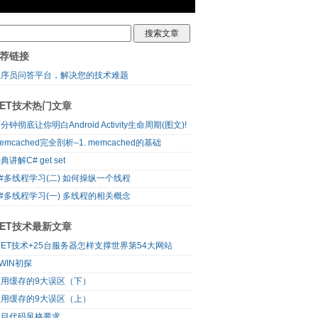
荐链接
程序员问答平台，解决您的技术难题
NET技术热门文章
分钟彻底让你明白Android Activity生命周期(图文)!
emcached完全剖析–1. memcached的基础
典讲解C# get set
#多线程学习(二) 如何操纵一个线程
#多线程学习(一) 多线程的相关概念
NET技术最新文章
NET技术+25台服务器怎样支撑世界第54大网站
WIN初探
使用缓存的9大误区（下）
使用缓存的9大误区（上）
项目代码风格要求