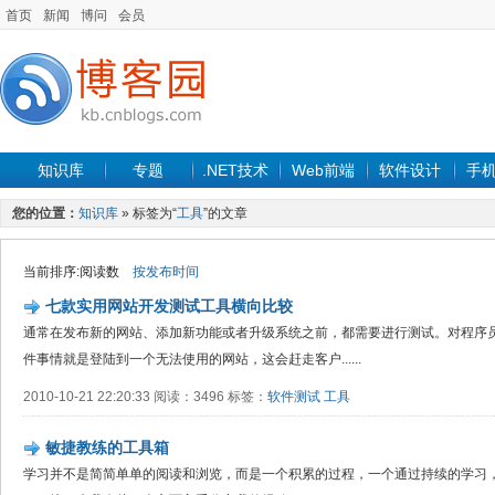
首页
新闻
博问
会员
知识库
专题
.NET技术
Web前端
软件设计
手
您的位置：
知识库
» 标签为“
工具
”的文章
当前排序:阅读数
按发布时间
七款实用网站开发测试工具横向比较
通常在发布新的网站、添加新功能或者升级系统之前，都需要进行测试。对程序
件事情就是登陆到一个无法使用的网站，这会赶走客户......
2010-10-21 22:20:33 阅读：3496 标签：
软件测试
工具
敏捷教练的工具箱
学习并不是简简单单的阅读和浏览，而是一个积累的过程，一个通过持续的学习