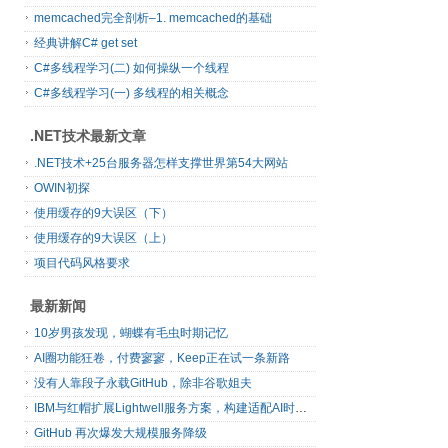
memcached完全剖析–1. memcached的基础
经典讲解C# get set
C#多线程学习(二) 如何操纵一个线程
C#多线程学习(一) 多线程的相关概念
.NET技术最新文章
.NET技术+25台服务器怎样支撑世界第54大网站
OWIN初探
使用缓存的9大误区（下）
使用缓存的9大误区（上）
项目代码风格要求
最新新闻
10岁男孩发现，蝴蝶有毛虫时期记忆
AI圈功能狂卷，付费寥寥，Keep正在试一条新路
没有人靠段子永载GitHub，除非谷歌姐夫
IBM与红帽扩展Lightwell服务方案，构建适配AI时代开源生态的可信基础设施
GitHub 再次爆发大规模服务降级