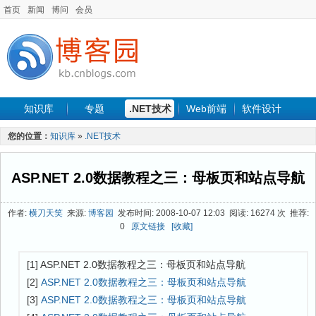
首页
新闻
博问
会员
知识库
专题
.NET技术
Web前端
软件设计
手机开发
软件工程
程序人生
项目管理
数据库
您的位置：
知识库
»
.NET技术
最新文章
ASP.NET 2.0数据教程之三：母板页和站点导航
作者:
横刀天笑
来源:
博客园
发布时间: 2008-10-07 12:03 阅读: 16274 次 推荐:
0
原文链接
[收藏]
[1] ASP.NET 2.0数据教程之三：母板页和站点导航
[2]
ASP.NET 2.0数据教程之三：母板页和站点导航
[3]
ASP.NET 2.0数据教程之三：母板页和站点导航